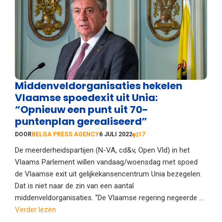
Middenveldorganisaties hekelen
Vlaamse spoedexit uit Unia:
“Opnieuw een punt uit 70-
puntenplan gerealiseerd”
DOOR
BELGA PRESS AGENCY
6 JULI 2022
17
De meerderheidspartijen (N-VA, cd&v, Open Vld) in het
Vlaams Parlement willen vandaag/woensdag met spoed
de Vlaamse exit uit gelijkekansencentrum Unia bezegelen.
Dat is niet naar de zin van een aantal
middenveldorganisaties. “De Vlaamse regering negeerde ...
Verder lezen