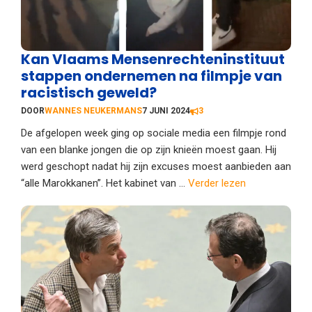
Kan Vlaams Mensenrechteninstituut
stappen ondernemen na filmpje van
racistisch geweld?
DOOR
WANNES NEUKERMANS
7 JUNI 2024
3
De afgelopen week ging op sociale media een filmpje rond
van een blanke jongen die op zijn knieën moest gaan. Hij
werd geschopt nadat hij zijn excuses moest aanbieden aan
“alle Marokkanen”. Het kabinet van ...
Verder lezen