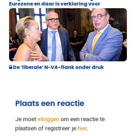
Eurozone en daar is verklaring voor
Binnenland politiek
De ‘liberale’ N-VA-flank onder druk
Plaats een reactie
Je moet
inloggen
om een reactie te
plaatsen of registreer je
hier
.