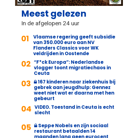
Meest gelezen
In de afgelopen 24 uur
01
Vlaamse regering geeft subsidie
van 350.000 euro aan NV
Flanders Classics voor WK
veldrijden in Oostende
02
“F*ck Europa”: Nederlandse
vlogger toont migratiechaos in
Ceuta
03
167 kinderen naar ziekenhuis bij
gebrek aan jeugdhulp: Gennez
weet niet wat er daarna met hen
gebeurt
04
VIDEO. Toestand in Ceuta is echt
slecht
05
Seppe Nobels en zijn sociaal
restaurant betaalden 14
maanden lang geen eurocent