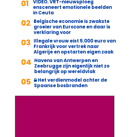
01
VIDEO. VRT-nieuwsploeg
ensceneert emotionele beelden
in Ceuta
02
Belgische economie is zwakste
groeier van Eurozone en daar is
verklaring voor
03
Illegale vrouw eist 5.000 euro van
Frankrijk voor vertrek naar
Algerije en opstarten eigen zaak
04
Havens van Antwerpen en
Zeebrugge zijn eigenlijk niet zo
belangrijk op wereldvlak
05
Het verdienmodel achter de
Spaanse bosbranden