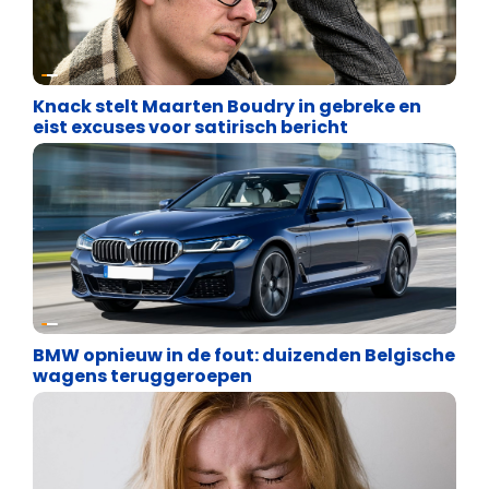
Uncategorized
Knack stelt Maarten Boudry in gebreke en
eist excuses voor satirisch bericht
Uncategorized
BMW opnieuw in de fout: duizenden Belgische
wagens teruggeroepen