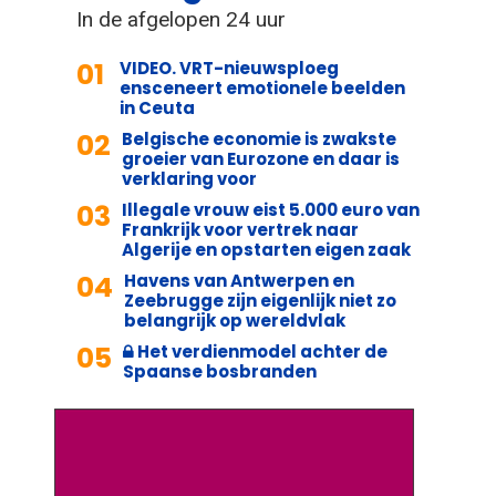
In de afgelopen 24 uur
01
VIDEO. VRT-nieuwsploeg
ensceneert emotionele beelden
in Ceuta
02
Belgische economie is zwakste
groeier van Eurozone en daar is
verklaring voor
03
Illegale vrouw eist 5.000 euro van
Frankrijk voor vertrek naar
Algerije en opstarten eigen zaak
04
Havens van Antwerpen en
Zeebrugge zijn eigenlijk niet zo
belangrijk op wereldvlak
05
Het verdienmodel achter de
Spaanse bosbranden