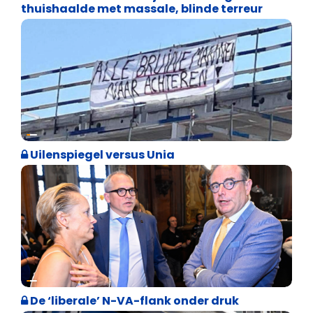
thuishaalde met massale, blinde terreur
Cultuuroorlog
Uilenspiegel versus Unia
Binnenland politiek
De ‘liberale’ N-VA-flank onder druk