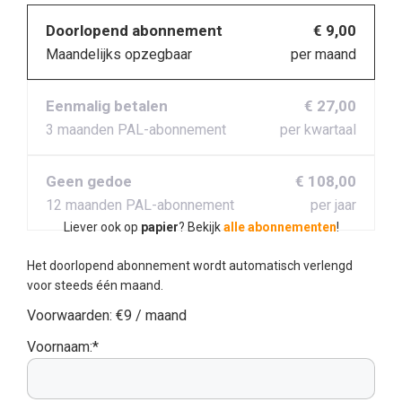
Doorlopend abonnement
€ 9,00
Maandelijks opzegbaar
per maand
Eenmalig betalen
€ 27,00
3 maanden PAL-abonnement
per kwartaal
Geen gedoe
€ 108,00
12 maanden PAL-abonnement
per jaar
Liever ook op
papier
? Bekijk
alle abonnementen
!
Het doorlopend abonnement wordt automatisch verlengd
voor steeds één maand.
Voorwaarden:
€9 / maand
Voornaam:*