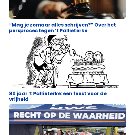
Over ons
“Mag je zomaar alles schrijven?” Over het
persproces tegen ‘t Pallieterke
Over ons
80 jaar ‘t Pallieterke: een feest voor de
vrijheid