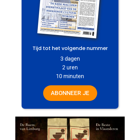
Tijd tot het volgende nummer
3 dagen
2 uren
10 minuten
ABONNEER JE