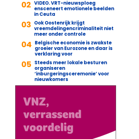
02
VIDEO. VRT-nieuwsploeg
ensceneert emotionele beelden
in Ceuta
03
Ook Oostenrijk krijgt
vreemdelingencriminaliteit niet
meer onder controle
04
Belgische economie is zwakste
groeier van Eurozone en daar is
verklaring voor
05
Steeds meer lokale besturen
organiseren
‘inburgeringsceremonie’ voor
nieuwkomers