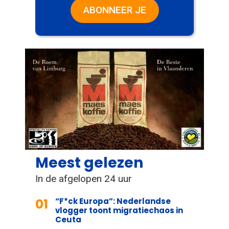
ABONNEER JE
Meest gelezen
In de afgelopen 24 uur
01
“F*ck Europa”: Nederlandse
vlogger toont migratiechaos in
Ceuta