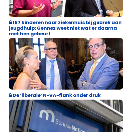
Binnenland politiek
167 kinderen naar ziekenhuis bij gebrek aan
jeugdhulp: Gennez weet niet wat er daarna
met hen gebeurt
Binnenland politiek
De ‘liberale’ N-VA-flank onder druk