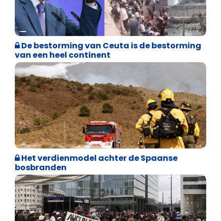
Asiel en Migratie
De bestorming van Ceuta is de bestorming
van een heel continent
Internationale politiek
Het verdienmodel achter de Spaanse
bosbranden