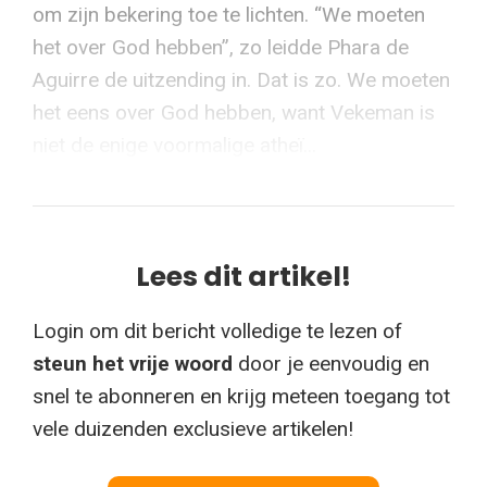
om zijn bekering toe te lichten. “We moeten
het over God hebben”, zo leidde Phara de
Aguirre de uitzending in. Dat is zo. We moeten
het eens over God hebben, want Vekeman is
niet de enige voormalige atheï...
Lees dit artikel!
Login om dit bericht volledige te lezen of
steun het vrije woord
door je eenvoudig en
snel te abonneren en krijg meteen toegang tot
vele duizenden exclusieve artikelen!