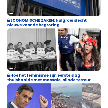
Binnenland politiek
ECONOMISCHE ZAKEN: Nulgroei slecht
nieuws voor de begroting
Cultuuroorlog
Hoe het feminisme zijn eerste slag
thuishaalde met massale, blinde terreur