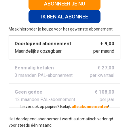
ABONNEER JE NU
IK BEN AL ABONNEE
Maak hieronder je keuze voor het gewenste abonnement:
Doorlopend abonnement
€ 9,00
Maandelijks opzegbaar
per maand
Eenmalig betalen
€ 27,00
3 maanden PAL-abonnement
per kwartaal
Geen gedoe
€ 108,00
12 maanden PAL-abonnement
per jaar
Liever ook op
papier
? Bekijk
alle abonnementen
!
Het doorlopend abonnement wordt automatisch verlengd
voor steeds één maand.