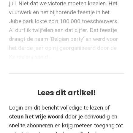
juli. Niet dat we victorie moeten kraaien. Het
vuurwerk en het bijhorende feestje in het
Jubelpark lokte zo’n 100.000 toeschouwers.
Al durf ik twijfelen aan dat cijfer. Dat feestje
draagt de naam ‘Belgian party’ en werd voor
het derde jaar op rij georganiseerd door de
Kanselarij van d...
Lees dit artikel!
Login om dit bericht volledige te lezen of
steun het vrije woord
door je eenvoudig en
snel te abonneren en krijg meteen toegang tot