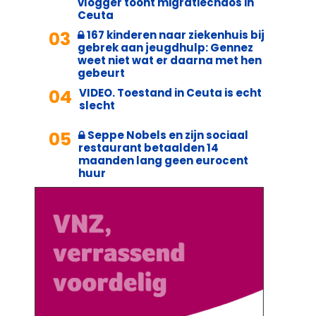
vlogger toont migratiechaos in
Ceuta
03
167 kinderen naar ziekenhuis bij
gebrek aan jeugdhulp: Gennez
weet niet wat er daarna met hen
gebeurt
04
VIDEO. Toestand in Ceuta is echt
slecht
05
Seppe Nobels en zijn sociaal
restaurant betaalden 14
maanden lang geen eurocent
huur