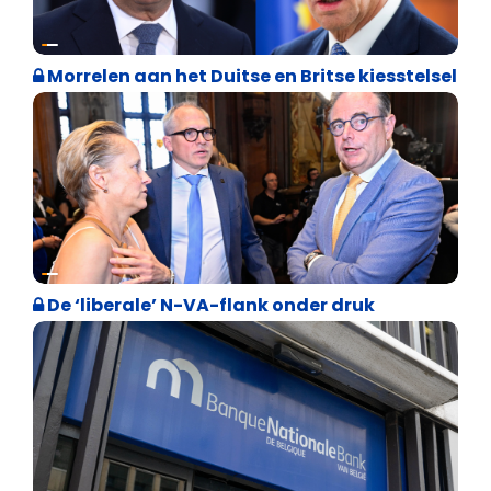
Internationale politiek
Morrelen aan het Duitse en Britse kiesstelsel
Binnenland politiek
De ‘liberale’ N-VA-flank onder druk