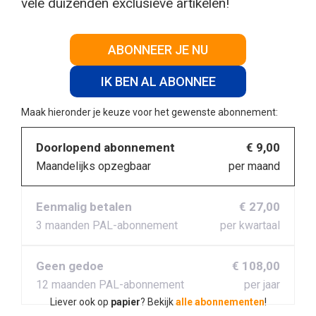
vele duizenden exclusieve artikelen!
ABONNEER JE NU
IK BEN AL ABONNEE
Maak hieronder je keuze voor het gewenste abonnement:
Doorlopend abonnement
€ 9,00
Maandelijks opzegbaar
per maand
Eenmalig betalen
€ 27,00
3 maanden PAL-abonnement
per kwartaal
Geen gedoe
€ 108,00
12 maanden PAL-abonnement
per jaar
Liever ook op
papier
? Bekijk
alle abonnementen
!