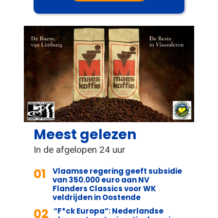
Meest gelezen
In de afgelopen 24 uur
01
Vlaamse regering geeft subsidie
van 350.000 euro aan NV
Flanders Classics voor WK
veldrijden in Oostende
02
“F*ck Europa”: Nederlandse