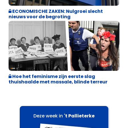
Binnenland politiek
ECONOMISCHE ZAKEN: Nulgroei slecht
nieuws voor de begroting
Cultuuroorlog
Hoe het feminisme zijn eerste slag
thuishaalde met massale, blinde terreur
Deze week in
't Pallieterke