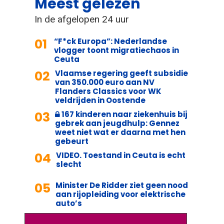
Meest gelezen
In de afgelopen 24 uur
01
“F*ck Europa”: Nederlandse
vlogger toont migratiechaos in
Ceuta
02
Vlaamse regering geeft subsidie
van 350.000 euro aan NV
Flanders Classics voor WK
veldrijden in Oostende
03
167 kinderen naar ziekenhuis bij
gebrek aan jeugdhulp: Gennez
weet niet wat er daarna met hen
gebeurt
04
VIDEO. Toestand in Ceuta is echt
slecht
05
Minister De Ridder ziet geen nood
aan rijopleiding voor elektrische
auto’s