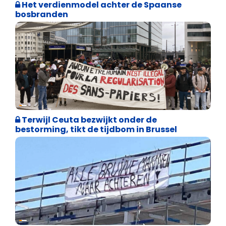
Het verdienmodel achter de Spaanse
bosbranden
Asiel en Migratie
Terwijl Ceuta bezwijkt onder de
bestorming, tikt de tijdbom in Brussel
Cultuuroorlog