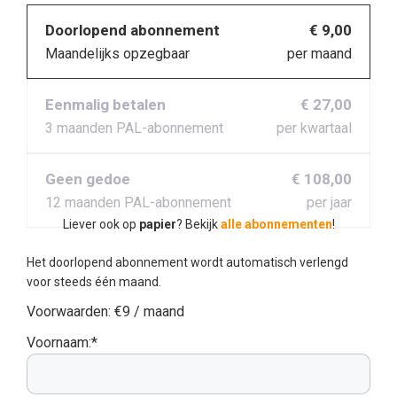
Doorlopend abonnement
€ 9,00
Maandelijks opzegbaar
per maand
Eenmalig betalen
€ 27,00
3 maanden PAL-abonnement
per kwartaal
Geen gedoe
€ 108,00
12 maanden PAL-abonnement
per jaar
Liever ook op
papier
? Bekijk
alle abonnementen
!
Het doorlopend abonnement wordt automatisch verlengd
voor steeds één maand.
Voorwaarden:
€9 / maand
Voornaam:*