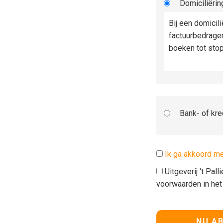
Domiciliërin
Bij een domicil
factuurbedrage
boeken tot sto
Bank- of kre
Ik ga akkoord m
Uitgeverij 't Pal
voorwaarden in he
Geen waarde