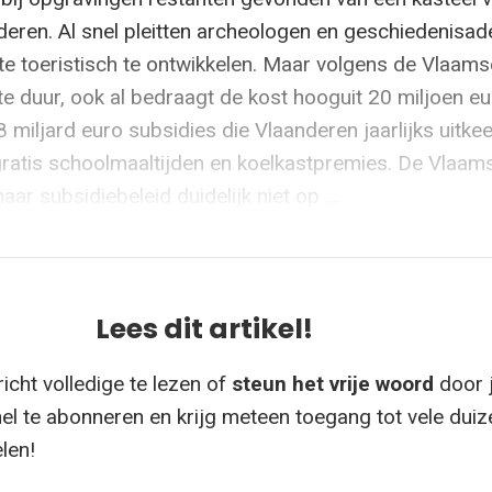
deren. Al snel pleitten archeologen en geschiedenisa
te toeristisch te ontwikkelen. Maar volgens de Vlaams
te duur, ook al bedraagt de kost hooguit 20 miljoen eu
8 miljard euro subsidies die Vlaanderen jaarlijks uitkee
 gratis schoolmaaltijden en koelkastpremies. De Vlaam
aar subsidiebeleid duidelijk niet op ...
Lees dit artikel!
icht volledige te lezen of
steun het vrije woord
door 
el te abonneren en krijg meteen toegang tot vele dui
elen!