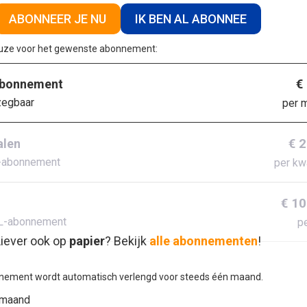
ABONNEER JE NU
IK BEN AL ABONNEE
euze voor het gewenste abonnement:
€
abonnement
zegbaar
per 
€ 
alen
-abonnement
per kw
€ 10
L-abonnement
pe
iever ook op
papier
? Bekijk
alle abonnementen
!
nement wordt automatisch verlengd voor steeds één maand.
 maand