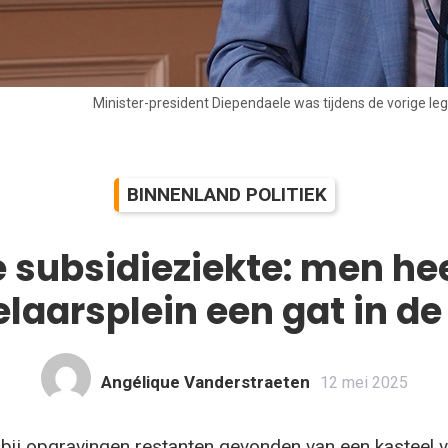
Minister-president Diependaele was tijdens de vorige leg
BINNENLAND POLITIEK
subsidieziekte: men hee
laarsplein een gat in d
Angélique Vanderstraeten
12 mei 2025
 bij opgravingen restanten gevonden van een kasteel 