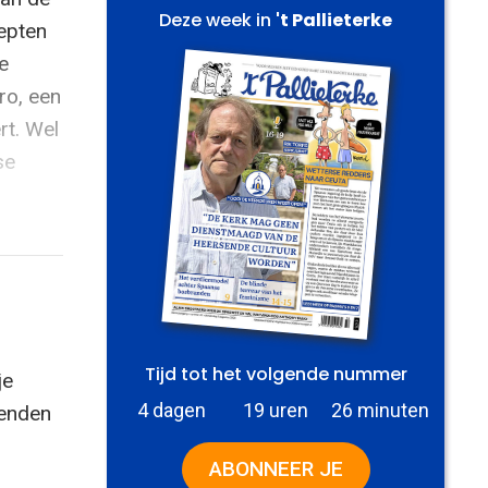
Deze week in
't Pallieterke
depten
e
ro, een
rt. Wel
se
Tijd tot het volgende nummer
je
4 dagen
19 uren
26 minuten
zenden
ABONNEER JE