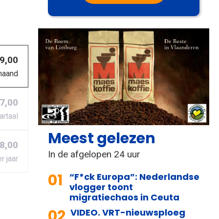
 9,00
maand
27,00
artaal
Meest gelezen
8,00
In de afgelopen 24 uur
r jaar
01
“F*ck Europa”: Nederlandse
vlogger toont
migratiechaos in Ceuta
02
VIDEO. VRT-nieuwsploeg