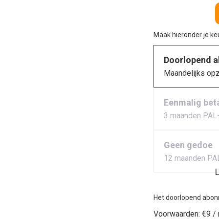
Maak hieronder je k
Doorlopend 
Maandelijks op
Eenmalig bet
3 maanden PAL
Geen gedoe
12 maanden PA
L
Het doorlopend abon
Voorwaarden:
€9 /