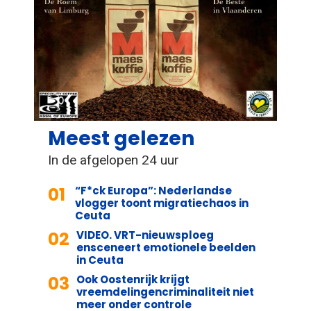
Meest gelezen
In de afgelopen 24 uur
01
“F*ck Europa”: Nederlandse
vlogger toont migratiechaos in
Ceuta
02
VIDEO. VRT-nieuwsploeg
ensceneert emotionele beelden
in Ceuta
03
Ook Oostenrijk krijgt
vreemdelingencriminaliteit niet
meer onder controle