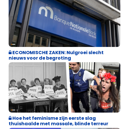
Binnenland politiek
ECONOMISCHE ZAKEN: Nulgroei slecht
nieuws voor de begroting
Cultuuroorlog
Hoe het feminisme zijn eerste slag
thuishaalde met massale, blinde terreur