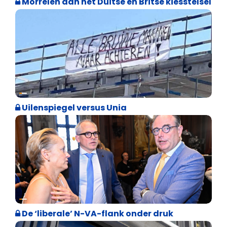
Morrelen aan het Duitse en Britse kiesstelsel
Cultuuroorlog
Uilenspiegel versus Unia
Binnenland politiek
De ‘liberale’ N-VA-flank onder druk