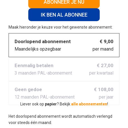
ABONNEER JE NU
IK BEN AL ABONNEE
Maak hieronder je keuze voor het gewenste abonnement:
Doorlopend abonnement
€ 9,00
Maandelijks opzegbaar
per maand
Eenmalig betalen
€ 27,00
3 maanden PAL-abonnement
per kwartaal
Geen gedoe
€ 108,00
12 maanden PAL-abonnement
per jaar
Liever ook op
papier
? Bekijk
alle abonnementen
!
Het doorlopend abonnement wordt automatisch verlengd
voor steeds één maand.