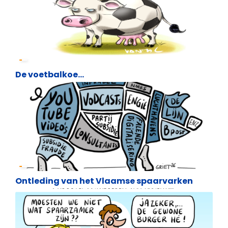
Cartoons
De voetbalkoe…
Cartoons
Ontleding van het Vlaamse spaarvarken