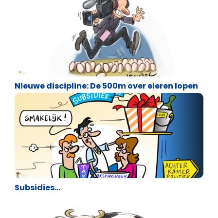
Cartoons
Nieuwe discipline: De 500m over eieren lopen
Cartoons
Subsidies…