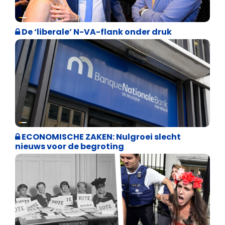
Binnenland politiek
De ‘liberale’ N-VA-flank onder druk
Binnenland politiek
ECONOMISCHE ZAKEN: Nulgroei slecht
nieuws voor de begroting