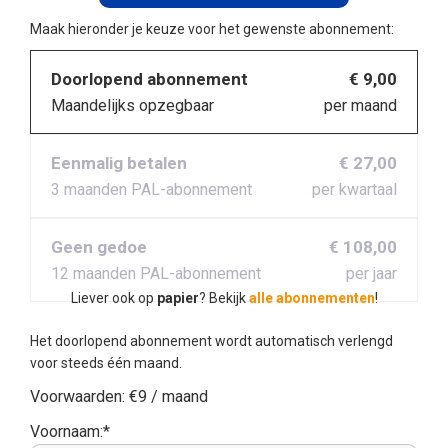
Maak hieronder je keuze voor het gewenste abonnement:
Doorlopend abonnement
€ 9,00
Maandelijks opzegbaar
per maand
Eenmalig betalen
€ 27,00
3 maanden PAL-abonnement
per kwartaal
Geen gedoe
€ 108,00
12 maanden PAL-abonnement
per jaar
Liever ook op
papier
? Bekijk
alle abonnementen
!
Het doorlopend abonnement wordt automatisch verlengd
voor steeds één maand.
Voorwaarden:
€9 / maand
Voornaam:*