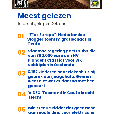
Meest gelezen
In de afgelopen 24 uur
01
“F*ck Europa”: Nederlandse
vlogger toont migratiechaos in
Ceuta
02
Vlaamse regering geeft subsidie
van 350.000 euro aan NV
Flanders Classics voor WK
veldrijden in Oostende
03
167 kinderen naar ziekenhuis bij
gebrek aan jeugdhulp: Gennez
weet niet wat er daarna met hen
gebeurt
04
VIDEO. Toestand in Ceuta is echt
slecht
05
Minister De Ridder ziet geen nood
aan rijopleiding voor elektrische