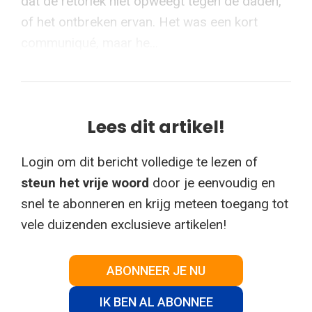
dat de retoriek niet opweegt tegen de daden,
of het ontbreken ervan. Het was een kort
communiqué, maar he...
Lees dit artikel!
Login om dit bericht volledige te lezen of
steun het vrije woord
door je eenvoudig en
snel te abonneren en krijg meteen toegang tot
vele duizenden exclusieve artikelen!
ABONNEER JE NU
IK BEN AL ABONNEE