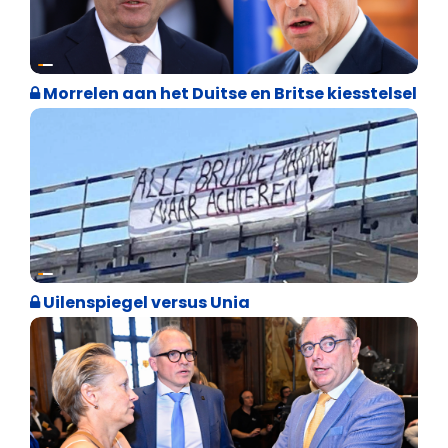
Internationale politiek
Morrelen aan het Duitse en Britse kiesstelsel
Cultuuroorlog
Uilenspiegel versus Unia