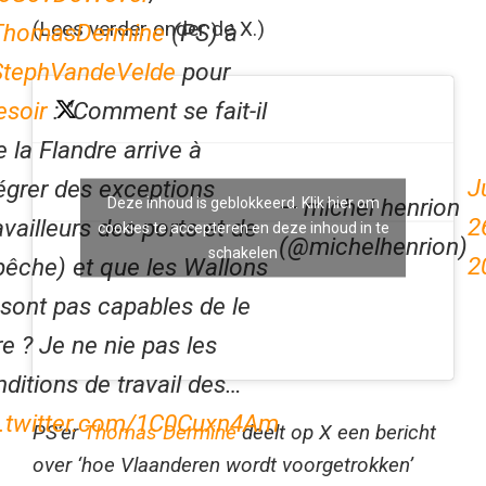
(Lees verder onder de X.)
homasDermine
(PS) à
tephVandeVelde
pour
esoir
: "Comment se fait-il
 la Flandre arrive à
J
égrer des exceptions
— michel henrion
Deze inhoud is geblokkeerd. Klik hier om
2
availleurs des ports et de
cookies te accepteren en deze inhoud in te
(@michelhenrion)
schakelen
2
pêche) et que les Wallons
sont pas capables de le
re ? Je ne nie pas les
ditions de travail des…
c.twitter.com/1C0Cuxn4Am
PS’er
Thomas Dermine
deelt op X een bericht
over ‘hoe Vlaanderen wordt voorgetrokken’