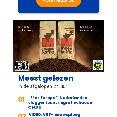
ABONNEER JE
Meest gelezen
In de afgelopen 24 uur
01
“F*ck Europa”: Nederlandse
vlogger toont migratiechaos in
Ceuta
02
VIDEO. VRT-nieuwsploeg