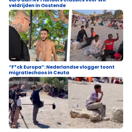
veldrijden in Oostende
Asiel en Migratie
“F*ck Europa”: Nederlandse vlogger toont
migratiechaos in Ceuta
Cultuuroorlog