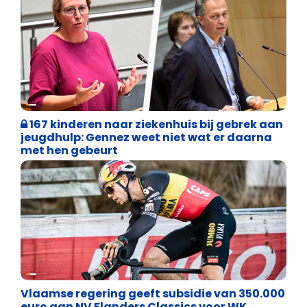
Binnenland politiek
167 kinderen naar ziekenhuis bij gebrek aan
jeugdhulp: Gennez weet niet wat er daarna
met hen gebeurt
Binnenland politiek
Vlaamse regering geeft subsidie van 350.000
euro aan NV Flanders Classics voor WK