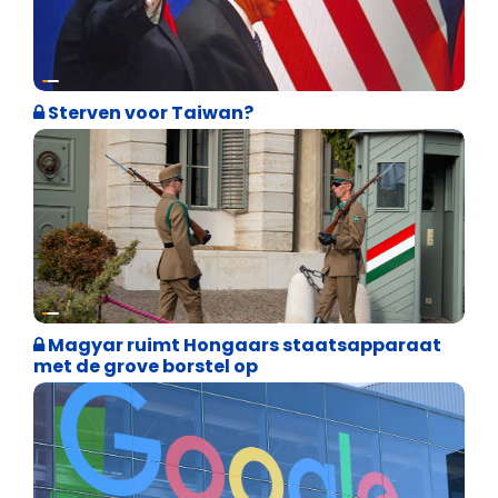
Weekblad 't Pallieterke
Sterven voor Taiwan?
Internationale politiek
Magyar ruimt Hongaars staatsapparaat
met de grove borstel op