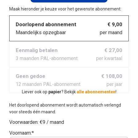
Maak hieronder je keuze voor het gewenste abonnement:
Doorlopend abonnement
€ 9,00
Maandelijks opzegbaar
per maand
Eenmalig betalen
€ 27,00
3 maanden PAL-abonnement
per kwartaal
Geen gedoe
€ 108,00
12 maanden PAL-abonnement
per jaar
Liever ook op
papier
? Bekijk
alle abonnementen
!
Het doorlopend abonnement wordt automatisch verlengd
voor steeds één maand.
Voorwaarden:
€9 / maand
Voornaam:*