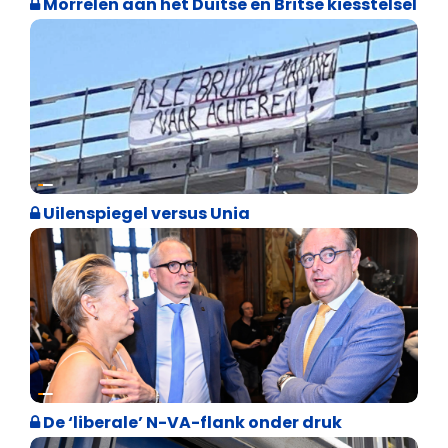
Morrelen aan het Duitse en Britse kiesstelsel
Cultuuroorlog
Uilenspiegel versus Unia
Binnenland politiek
De ‘liberale’ N-VA-flank onder druk