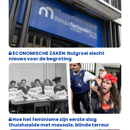
Binnenland politiek
ECONOMISCHE ZAKEN: Nulgroei slecht
nieuws voor de begroting
Cultuuroorlog
Hoe het feminisme zijn eerste slag
thuishaalde met massale, blinde terreur