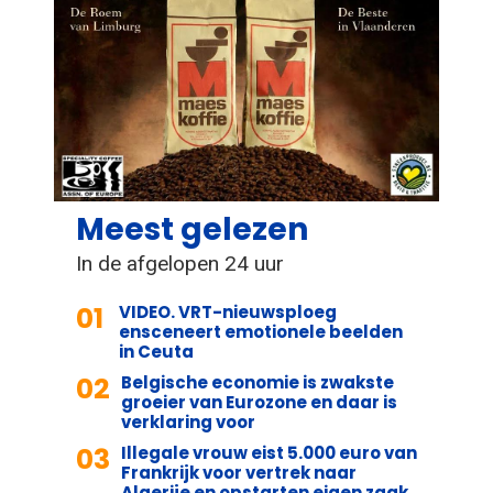
Meest gelezen
In de afgelopen 24 uur
01
VIDEO. VRT-nieuwsploeg
ensceneert emotionele beelden
in Ceuta
02
Belgische economie is zwakste
groeier van Eurozone en daar is
verklaring voor
03
Illegale vrouw eist 5.000 euro van
Frankrijk voor vertrek naar
Algerije en opstarten eigen zaak