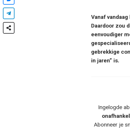
Vanaf vandaag 
Daardoor zou d
eenvoudiger mo
gespecialiseerd
gebrekkige com
in jaren” is.
Ingelogde ab
onafhankel
Abonneer je sn