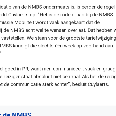
atie van de NMBS ondermaats is, is eerder de regel
erkt Cuylaerts op. “Het is de rode draad bij de NMBS.
issie Mobiliteit wordt vaak aangekaart dat de
j de NMBS echt wel te wensen overlaat. Dat hebben 
aststellen. We staan voor de grootste tariefwijziging
NMBS kondigt die slechts één week op voorhand aan. 
”
el goed in PR, want men communiceert vaak en graag
 reiziger staat absoluut niet centraal. Als het de reizi
t de communicatie sterk achter”, besluit Cuylaerts.
r de NMBS