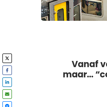
Vanaf v
maar… “co