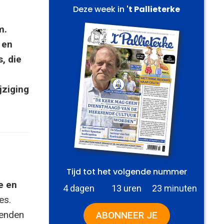
Deze week in
't Pallieterke
m.
 en
, die
jziging
Tijd tot het volgende nummer
e en
4 dagen
13 uren
23 minuten
es.
zenden
ABONNEER JE