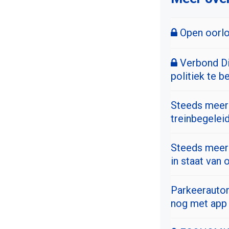
Open oorlo
Verbond Di
politiek te b
Steeds meer 
treinbegelei
Steeds meer 
in staat van 
Parkeerautom
nog met app 