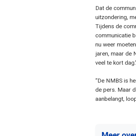
Dat de communic
uitzondering, m
Tijdens de comm
communicatie bi
nu weer moeten v
jaren, maar de 
veel te kort dag.
“De NMBS is he
de pers. Maar de
aanbelangt, loop
Meer ove