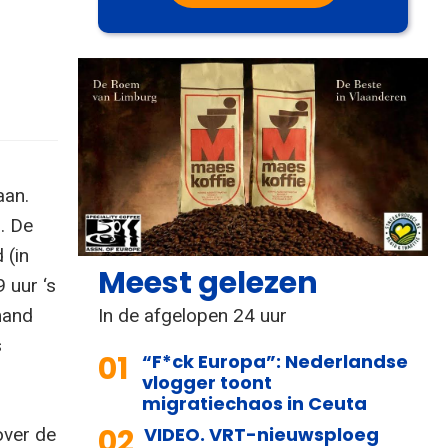
aan.
. De
 (in
Meest gelezen
 uur ‘s
In de afgelopen 24 uur
mand
s
01
“F*ck Europa”: Nederlandse
vlogger toont
migratiechaos in Ceuta
02
VIDEO. VRT-nieuwsploeg
over de