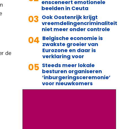
ensceneert emotionele
en
beelden in Ceuta
e
03
Ook Oostenrijk krijgt
vreemdelingencriminaliteit
niet meer onder controle
04
Belgische economie is
zwakste groeier van
Eurozone en daar is
er de
verklaring voor
05
Steeds meer lokale
besturen organiseren
‘inburgeringsceremonie’
voor nieuwkomers