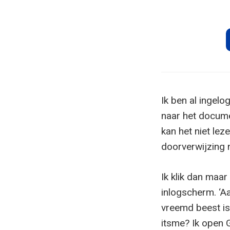
Ik ben al ingel
naar het docume
kan het niet le
doorverwijzing 
Ik klik dan maar
inlogscherm. ‘A
vreemd beest is
itsme? Ik open 