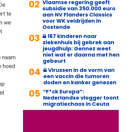
02
Vlaamse regering geeft
 De
subsidie van 350.000 euro
rt te
aan NV Flanders Classics
voor WK veldrijden in
en we
Oostende
t
03
167 kinderen naar
ziekenhuis bij gebrek aan
jeugdhulp: Gennez weet
niet wat er daarna met hen
de naam
gebeurt
ge hoed
04
Virussen in de vorm van
een vaccin die tumoren
doden en kanker genezen
 op
05
“F*ck Europa”:
et
Nederlandse vlogger toont
migratiechaos in Ceuta