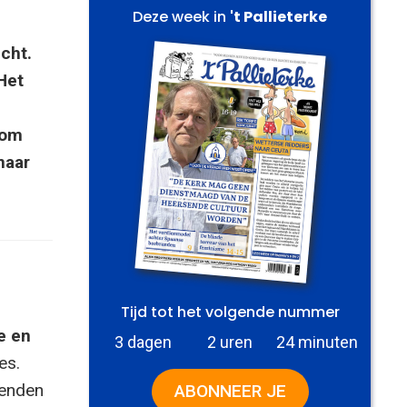
Deze week in
't Pallieterke
cht.
Het
 om
naar
Tijd tot het volgende nummer
e en
3 dagen
2 uren
24 minuten
es.
zenden
ABONNEER JE