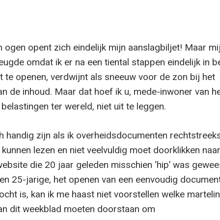
 ogen opent zich eindelijk mijn aanslagbiljet! Maar mi
eugde omdat ik er na een tiental stappen eindelijk in b
 te openen, verdwijnt als sneeuw voor de zon bij het
 de inhoud. Maar dat hoef ik u, mede-inwoner van he
elastingen ter wereld, niet uit te leggen.
h handig zijn als ik overheidsdocumenten rechtstreeks
kunnen lezen en niet veelvuldig moet doorklikken naa
ebsite die 20 jaar geleden misschien ‘hip’ was gewees
 een 25-jarige, het openen van een eenvoudig documen
ocht is, kan ik me haast niet voorstellen welke marteli
van dit weekblad moeten doorstaan om