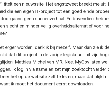
f’, titelt een nieuwssite. Het angstzweet breekt me uit.
eid die een eigen IT-project tot een goed einde probee
s doorgaans geen succesverhaal. En bovendien: hebb
n slecht en minder veilig overheidsalternatief voor he
sme?
et erger worden, denk ik bij mezelf. Maar dan zie ik 
slid dat dit project in de vorige legislatuur uit zijn ho
jglijden: Mathieu Michel van MR. Nee, MyGov laten we
liggen. Ik log in via itsme en zet mijn zoektocht verder
beer het op de website zelf te lezen, maar dat blijkt ni
n, want ik moet het document eerst downloaden.