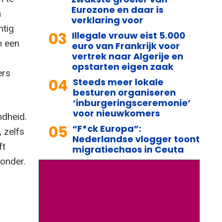
Eurozone en daar is
n
verklaring voor
htig
03
Illegale vrouw eist 5.000
n een
euro van Frankrijk voor
vertrek naar Algerije en
opstarten eigen zaak
ers
04
Steeds meer lokale
besturen organiseren
‘inburgeringsceremonie’
voor nieuwkomers
ndheid.
05
“F*ck Europa”:
 zelfs
Nederlandse vlogger toont
ft
migratiechaos in Ceuta
 onder.