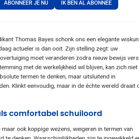
ABONNEER JE NU
IK BEN AL ABONNEE
dikant Thomas Bayes schonk ons een elegante wiskun
aag actueler is dan ooit. Zijn stelling zegt: uw
 overtuiging moet veranderen zodra nieuw bewijs versc
emming met de werkelijkheid wil blijven, kan zich niet
bsolute termen te denken, maar uitsluitend in
den. Klinkt eenvoudig, maar in de échte wereld draait di
ls comfortabel schuiloord
 maar ook koppige wezens, weigeren in termen van
id te denken. Waarschijnlijkheden zijn te ingewikkeld e