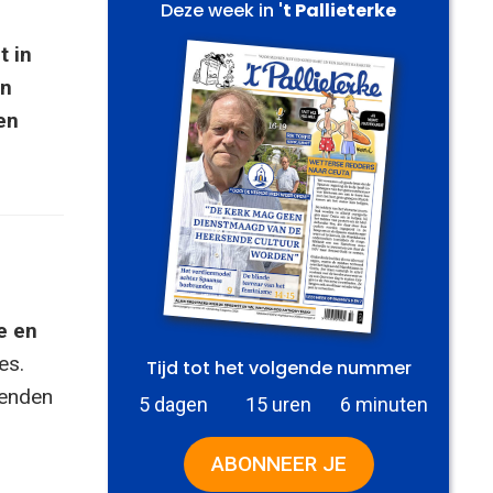
Deze week in
't Pallieterke
t in
en
en
e en
es.
Tijd tot het volgende nummer
zenden
5 dagen
15 uren
6 minuten
ABONNEER JE