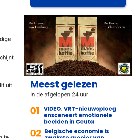
dige
hijnt.
Meest gelezen
t uit
In de afgelopen 24 uur
01
VIDEO. VRT-nieuwsploeg
ensceneert emotionele
beelden in Ceuta
02
Belgische economie is
n te
zwakste groeier van