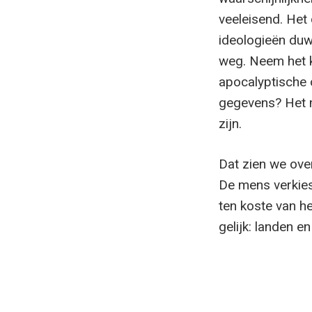
veeleisend. He
ideologieën duw
weg. Neem het k
apocalyptische o
gegevens? Het maa
zijn.
Dat zien we over
De mens verkies
ten koste van h
gelijk: landen e