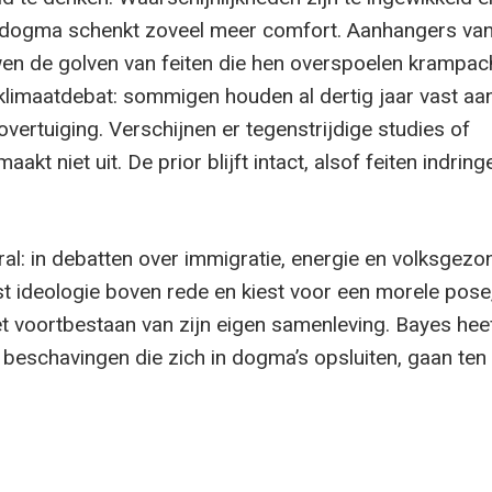
t dogma schenkt zoveel meer comfort. Aanhangers va
en de golven van feiten die hen overspoelen krampac
limaatdebat: sommigen houden al dertig jaar vast aa
vertuiging. Verschijnen er tegenstrijdige studies of
kt niet uit. De prior blijft intact, alsof feiten indring
al: in debatten over immigratie, energie en volksgezo
t ideologie boven rede en kiest voor een morele pose,
et voortbestaan van zijn eigen samenleving. Bayes hee
n beschavingen die zich in dogma’s opsluiten, gaan ten