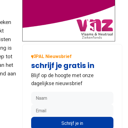
ieken
kt
isten
ing is
ep tot
PAL Nieuwsbrief
schrijf je gratis in
an het
end aan
Blijf op de hoogte met onze
dagelijkse nieuwsbrief