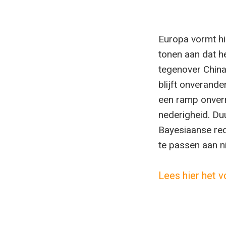
Europa vormt hi
tonen aan dat h
tegenover China
blijft onverande
een ramp onvermi
nederigheid. Du
Bayesiaanse red
te passen aan 
Lees hier het v