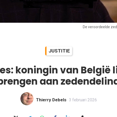
De veroordeelde zed
JUSTITIE
les: koningin van België l
brengen aan zedendelin
Thierry Debels
3 februari 2026