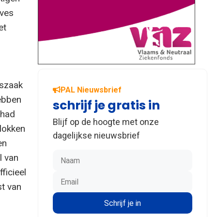
Yves
et
tszaak
PAL Nieuwsbrief
hebben
schrijf je gratis in
 had
Blijf op de hoogte met onze
tlokken
dagelijkse nieuwsbrief
en
l van
ficieel
t van