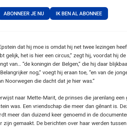
ABONNEER JE NU
IK BEN AL ABONNEE
Epstein dat hij moe is omdat hij net twee lezingen heef
 gelijk, het is hier een circus,” zegt hij, voordat hij de
gt van… “de koningin der Belgen,” die hij daar blijkba
Belangrijker nog,” voegt hij eraan toe, “en van de jong
n Noorwegen die dacht dat je hier was.”
rwijst naar Mette-Marit, de prinses die jarenlang een
stein was. Een vriendschap die meer dan gênant is. De
rdt meer dan duizend keer genoemd in de documente
r zijn gemaakt. De berichten over haar werden tusse