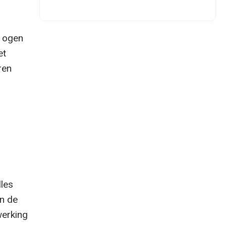
r ogen
et
ren
lles
n de
werking