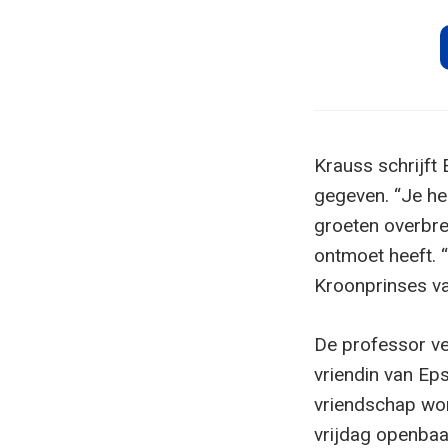
Krauss schrijft 
gegeven. “Je hebt
groeten overbren
ontmoet heeft. “
Kroonprinses va
De professor ve
vriendin van Ep
vriendschap wo
vrijdag openbaa