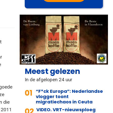
t
ar
e
Meest gelezen
In de afgelopen 24 uur
 goede
01
“F*ck Europa”: Nederlandse
ze
vlogger toont
migratiechaos in Ceuta
n die
02
VIDEO. VRT-nieuwsploeg
n 2011