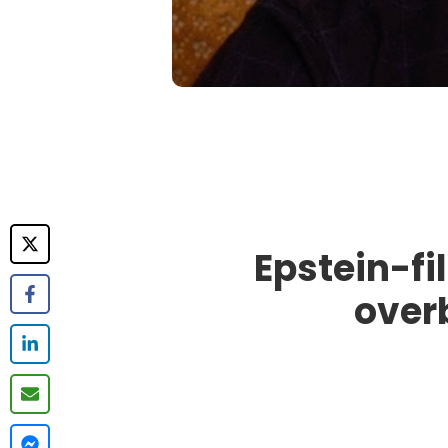
Epstein-fi
over