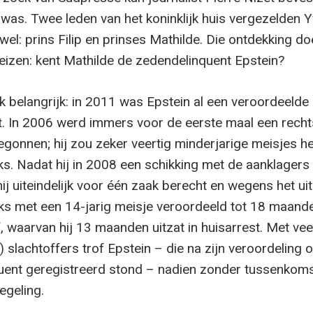
 was. Twee leden van het koninklijk huis vergezelden 
el: prins Filip en prinses Mathilde. Die ontdekking do
eizen: kent Mathilde de zedendelinquent Epstein?
ok belangrijk: in 2011 was Epstein al een veroordeelde
. In 2006 werd immers voor de eerste maal een rech
egonnen; hij zou zeker veertig minderjarige meisjes 
ks. Nadat hij in 2008 een schikking met de aanklagers
ij uiteindelijk voor één zaak berecht en wegens het ui
ks met een 14-jarig meisje veroordeeld tot 18 maand
, waarvan hij 13 maanden uitzat in huisarrest. Met vee
 slachtoffers trof Epstein – die na zijn veroordeling of
uent geregistreerd stond – nadien zonder tussenkoms
egeling.