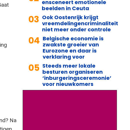
ensceneert emotionele
Gaat
beelden in Ceuta
03
Ook Oostenrijk krijgt
vreemdelingencriminaliteit
niet meer onder controle
04
Belgische economie is
zwakste groeier van
ing
Eurozone en daar is
verklaring voor
05
Steeds meer lokale
besturen organiseren
‘inburgeringsceremonie’
voor nieuwkomers
and? Na
tigen