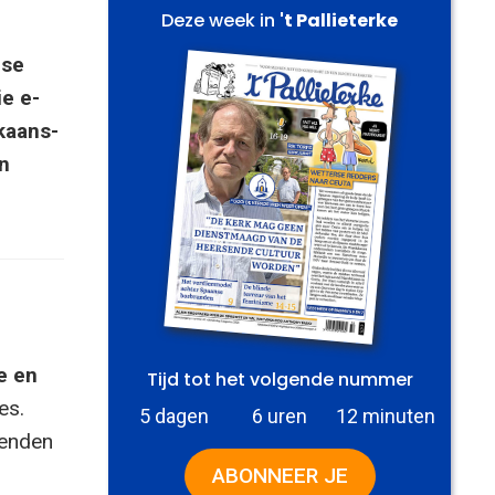
Deze week in
't Pallieterke
nse
e e-
kaans-
n
e en
Tijd tot het volgende nummer
es.
5 dagen
6 uren
12 minuten
zenden
ABONNEER JE