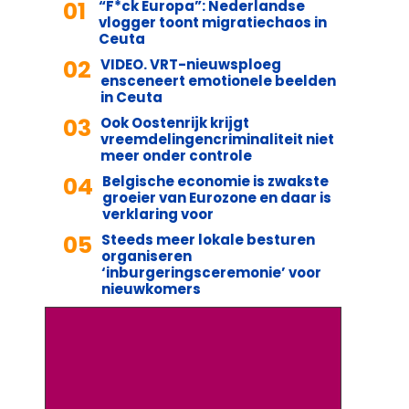
01
“F*ck Europa”: Nederlandse
vlogger toont migratiechaos in
Ceuta
02
VIDEO. VRT-nieuwsploeg
ensceneert emotionele beelden
in Ceuta
03
Ook Oostenrijk krijgt
vreemdelingencriminaliteit niet
meer onder controle
04
Belgische economie is zwakste
groeier van Eurozone en daar is
verklaring voor
05
Steeds meer lokale besturen
organiseren
‘inburgeringsceremonie’ voor
nieuwkomers