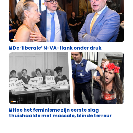
Binnenland politiek
De ‘liberale’ N-VA-flank onder druk
Cultuuroorlog
Hoe het feminisme zijn eerste slag
thuishaalde met massale, blinde terreur