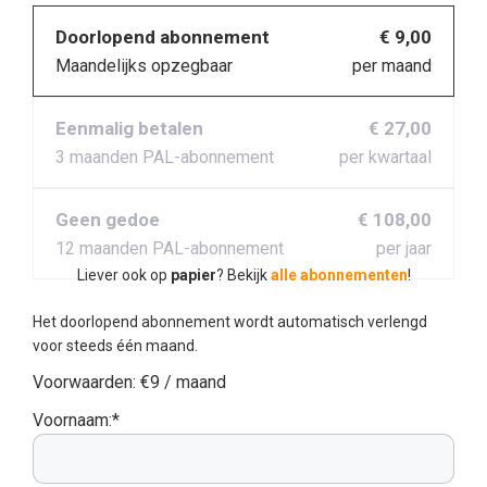
Doorlopend abonnement
€ 9,00
Maandelijks opzegbaar
per maand
Eenmalig betalen
€ 27,00
3 maanden PAL-abonnement
per kwartaal
Geen gedoe
€ 108,00
12 maanden PAL-abonnement
per jaar
Liever ook op
papier
? Bekijk
alle abonnementen
!
Het doorlopend abonnement wordt automatisch verlengd
voor steeds één maand.
Voorwaarden:
€9 / maand
Voornaam:*