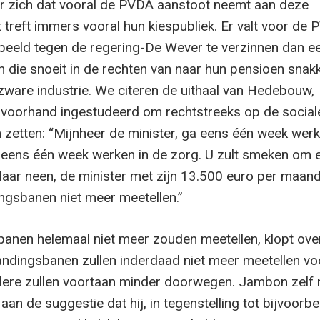
r zich dat vooral de PVDA aanstoot neemt aan deze
 treft immers vooral hun kiespubliek. Er valt voor de
beeld tegen de regering-De Wever te verzinnen dan e
 die snoeit in de rechten van naar hun pensioen sna
 zware industrie. We citeren de uithaal van Hedebouw,
 voorhand ingestudeerd om rechtstreeks op de social
 zetten: “Mijnheer de minister, ga eens één week werk
a eens één week werken in de zorg. U zult smeken om 
aar neen, de minister met zijn 13.500 euro per maan
ingsbanen niet meer meetellen.”
banen helemaal niet meer zouden meetellen, klopt ove
andingsbanen zullen inderdaad niet meer meetellen vo
dere zullen voortaan minder doorwegen. Jambon zelf
aan de suggestie dat hij, in tegenstelling tot bijvoorbe