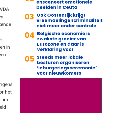
ensceneert emotionele
beelden in Ceuta
 PVDA
03
Ook Oostenrijk krijgt
en
vreemdelingencriminaliteit
kkende
niet meer onder controle
04
Belgische economie is
zwakste groeier van
e
Eurozone en daar is
en in
verklaring voor
een
05
Steeds meer lokale
d
besturen organiseren
‘inburgeringsceremonie’
voor nieuwkomers
rigens
or het
 nam
eld