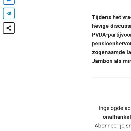
Tijdens het vr
hevige discuss
PVDA-partijvoo
pensioenhervor
zogenaamde lan
Jambon als min
Ingelogde ab
onafhankel
Abonneer je sn