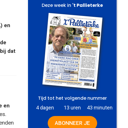
Deze week in
't Pallieterke
) en
 de
ij dat
Tijd tot het volgende nummer
e en
4 dagen
13 uren
43 minuten
es.
zenden
ABONNEER JE