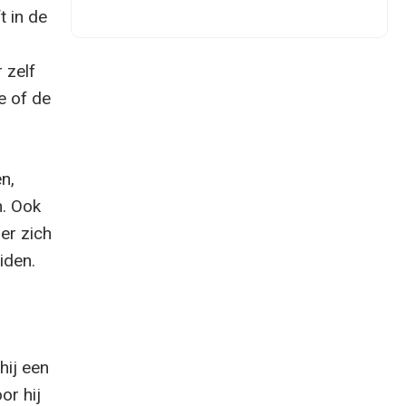
t in de
 zelf
e of de
n,
n. Ook
er zich
iden.
hij een
or hij