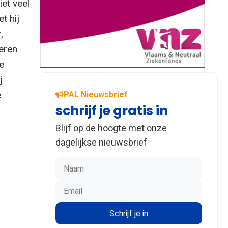
et veel
t hij
,
deren
e
j
e
PAL Nieuwsbrief
schrijf je gratis in
Blijf op de hoogte met onze
dagelijkse nieuwsbrief