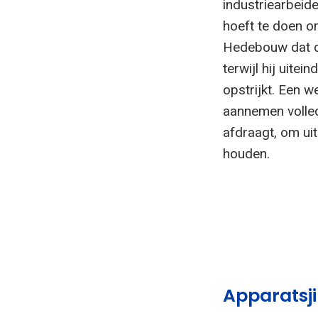
industriearbeid
hoeft te doen om
Hedebouw dat di
terwijl hij uite
opstrijkt. Een w
aannemen volledi
afdraagt, om ui
houden.
Apparatsji