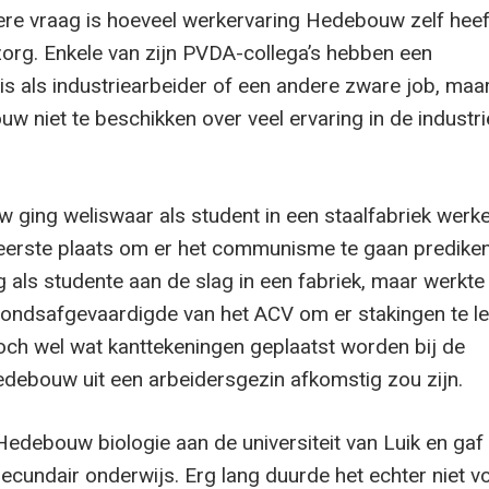
ere vraag is hoeveel werkervaring Hedebouw zelf heef
 zorg. Enkele van zijn PVDA-collega’s hebben een
s als industriearbeider of een andere zware job, maar
uw niet te beschikken over veel ervaring in de industri
ging weliswaar als student in een staalfabriek werke
eerste plaats om er het communisme te gaan predike
 als studente aan de slag in een fabriek, maar werkte 
bondsafgevaardigde van het ACV om er stakingen te le
och wel wat kanttekeningen geplaatst worden bij de
debouw uit een arbeidersgezin afkomstig zou zijn.
edebouw biologie aan de universiteit van Luik en gaf 
t secundair onderwijs. Erg lang duurde het echter niet vo