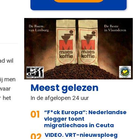
d wil
ij men
Meest gelezen
zwaar
In de afgelopen 24 uur
r het
01
“F*ck Europa”: Nederlandse
vlogger toont
migratiechaos in Ceuta
02
VIDEO. VRT-nieuwsploeg