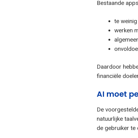
Bestaande apps 
te weinig
werken m
algemeen
onvoldoen
Daardoor hebben
financiële doel
AI moet pe
De voorgestelde
natuurlijke taal
de gebruiker te 