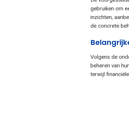
gebruiken om ee
inzichten, aanb
de concrete beh
Belangrijk
Volgens de ond
beheren van hun
terwijl financiël