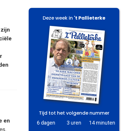
Deze week in
't Pallieterke
zijn
ciële
r
eden
Tijd tot het volgende nummer
e en
6 dagen
3 uren
14 minuten
es.