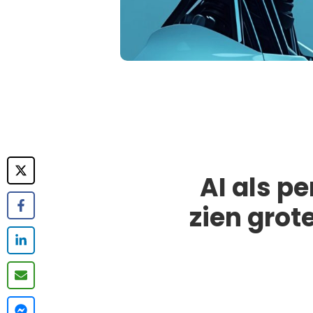
AI als p
zien grot