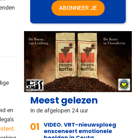
zenden
ABONNEER JE
dige
Meest gelezen
id en
In de afgelopen 24 uur
lega’s
01
VIDEO. VRT-nieuwsploeg
istent
.
ensceneert emotionele
beelden in Ceuta
werking