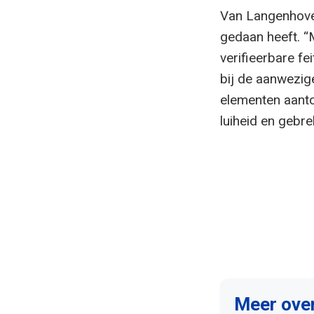
Van Langenhove g
gedaan heeft. “
verifieerbare fei
bij de aanwezi
elementen aanto
luiheid en gebre
Meer ove