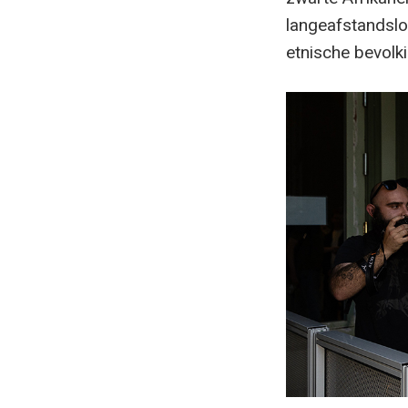
langeafstandslo
etnische bevolk