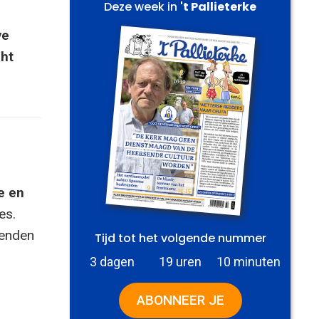
Deze week in
't Pallieterke
ve
cht
e en
es.
zenden
Tijd tot het volgende nummer
3 dagen
19 uren
10 minuten
ABONNEER JE