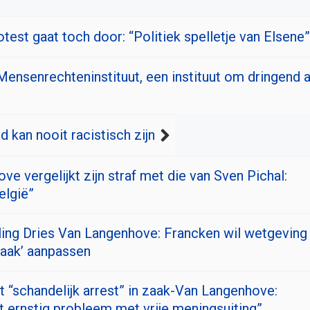
test gaat toch door: “Politiek spelletje van Elsene”
ensenrechteninstituut, een instituut om dringend a
 kan nooit racistisch zijn
e vergelijkt zijn straf met die van Sven Pichal:
België”
ing Dries Van Langenhove: Francken wil wetgeving
raak’ aanpassen
t “schandelijk arrest” in zaak-Van Langenhove:
t ernstig probleem met vrije meningsuiting”