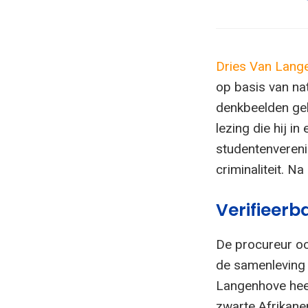
Dries Van Lang
op basis van nat
denkbeelden geb
lezing die hij i
studentenvereni
criminaliteit. N
Verifieerb
De procureur oo
de samenleving
Langenhove heef
zwarte Afrikanen