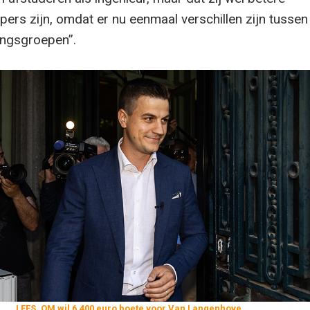
pers zijn, omdat er nu eenmaal verschillen zijn tussen
ingsgroepen”.
LEES. OM wil 6.400 euro boete voor Van Langenhove