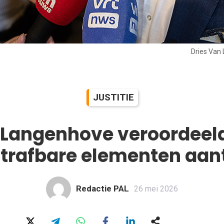
Dries Van
JUSTITIE
 Langenhove veroordeel
strafbare elementen aan
Redactie PAL
26 mei 2026