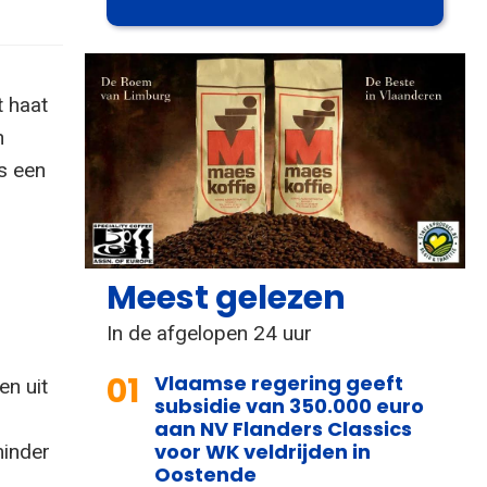
t haat
n
s een
Meest gelezen
In de afgelopen 24 uur
01
Vlaamse regering geeft
en uit
subsidie van 350.000 euro
aan NV Flanders Classics
voor WK veldrijden in
minder
Oostende