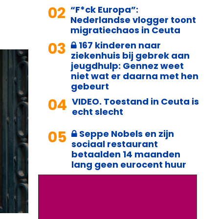
02
“F*ck Europa”:
Nederlandse vlogger toont
migratiechaos in Ceuta
03
167 kinderen naar
ziekenhuis bij gebrek aan
jeugdhulp: Gennez weet
niet wat er daarna met hen
gebeurt
04
VIDEO. Toestand in Ceuta is
echt slecht
05
Seppe Nobels en zijn
sociaal restaurant
betaalden 14 maanden
lang geen eurocent huur