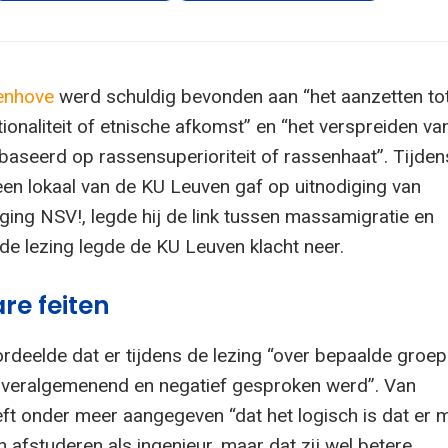
enhove
werd schuldig bevonden aan “het aanzetten to
ionaliteit of etnische afkomst” en “het verspreiden va
aseerd op rassensuperioriteit of rassenhaat”. Tijden
n een lokaal van de KU Leuven gaf op uitnodiging van
ging NSV!, legde hij de link tussen massamigratie en
a de lezing legde de KU Leuven klacht neer.
are feiten
rdeelde dat er tijdens de lezing “over bepaalde groep
 veralgemenend en negatief gesproken werd”. Van
t onder meer aangegeven “dat het logisch is dat er 
 afstuderen als ingenieur, maar dat zij wel betere