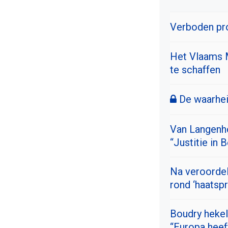
Verboden pro
Het Vlaams M
te schaffen
De waarheid
Van Langenhov
“Justitie in 
Na veroordel
rond ‘haatsp
Boudry hekel
“Europa heef