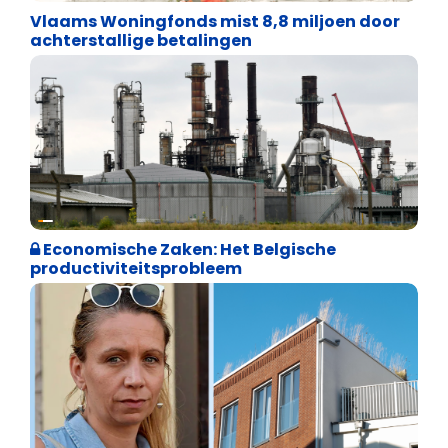
Vlaams Woningfonds mist 8,8 miljoen door
achterstallige betalingen
Financiële vrijheid
Economische Zaken: Het Belgische
productiviteitsprobleem
Financiële vrijheid