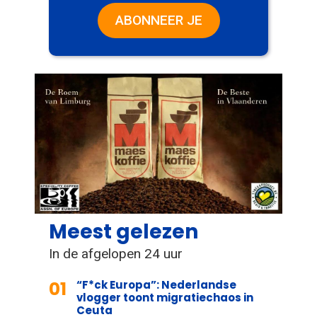
ABONNEER JE
Meest gelezen
In de afgelopen 24 uur
01
“F*ck Europa”: Nederlandse
vlogger toont migratiechaos in
Ceuta