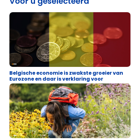
Voor u geselecteerd
Binnenland politiek
Belgische economie is zwakste groeier van
Eurozone en daar is verklaring voor
Financiële vrijheid