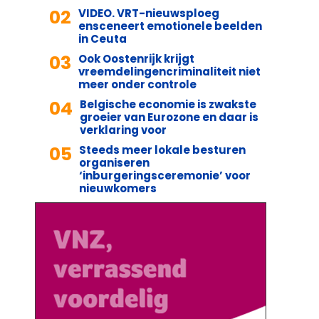
02
VIDEO. VRT-nieuwsploeg
ensceneert emotionele beelden
in Ceuta
03
Ook Oostenrijk krijgt
vreemdelingencriminaliteit niet
meer onder controle
04
Belgische economie is zwakste
groeier van Eurozone en daar is
verklaring voor
05
Steeds meer lokale besturen
organiseren
‘inburgeringsceremonie’ voor
nieuwkomers