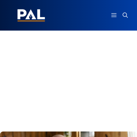
Ga
naar
MENU
de
inhoud