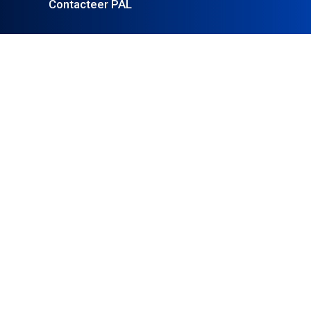
Contacteer PAL
Algemene voorwaarden
Privacybeleid
Cookies
Impressum
Disclaimer
CATEGORIEËN
Politiek
Identiteit
Vrijheid
Veiligheid
't Pallieterke