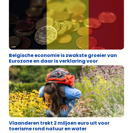
Binnenland politiek
Belgische economie is zwakste groeier van
Eurozone en daar is verklaring voor
Financiële vrijheid
Vlaanderen trekt 2 miljoen euro uit voor
toerisme rond natuur en water