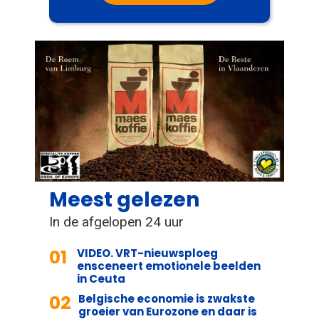
Meest gelezen
In de afgelopen 24 uur
01
VIDEO. VRT-nieuwsploeg
ensceneert emotionele beelden
in Ceuta
02
Belgische economie is zwakste
groeier van Eurozone en daar is