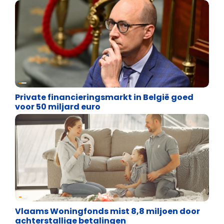
Financiële vrijheid
Private financieringsmarkt in België goed
voor 50 miljard euro
Financiële vrijheid
Vlaams Woningfonds mist 8,8 miljoen door
achterstallige betalingen