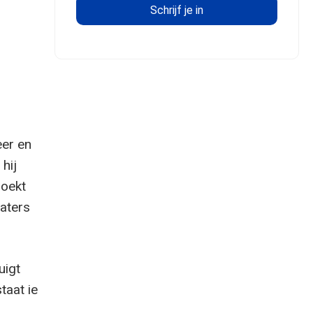
eer en
hij
zoekt
laters
uigt
taat ie