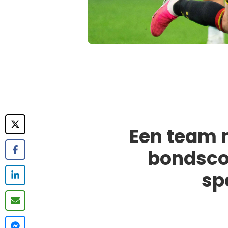
Een team m
bondscoa
sp