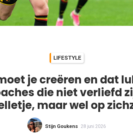
LIFESTYLE
oet je creëren en dat lu
ches die niet verliefd zi
elletje, maar wel op zichz
Stijn Goukens
28 juni 2026