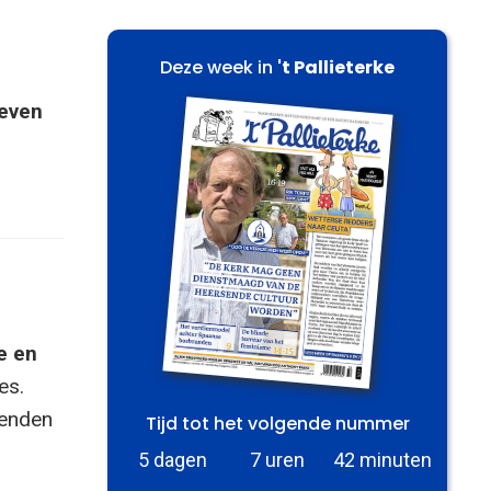
Deze week in
't Pallieterke
 even
e en
es.
zenden
Tijd tot het volgende nummer
5 dagen
7 uren
42 minuten