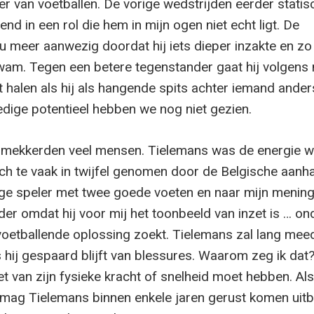
r van voetballen. De vorige wedstrijden eerder statis
end in een rol die hem in mijn ogen niet echt ligt. De
u meer aanwezig doordat hij iets dieper inzakte en z
kwam. Tegen een betere tegenstander gaat hij volgens 
halen als hij als hangende spits achter iemand ander
ledige potentieel hebben we nog niet gezien.
 mekkerden veel mensen. Tielemans was de energie w
och te vaak in twijfel genomen door de Belgische aanha
ige speler met twee goede voeten en naar mijn menin
der omdat hij voor mij het toonbeeld van inzet is … o
e voetballende oplossing zoekt. Tielemans zal lang mee
 hij gespaard blijft van blessures. Waarom zeg ik dat
et van zijn fysieke kracht of snelheid moet hebben. Als
 mag Tielemans binnen enkele jaren gerust komen uitbo