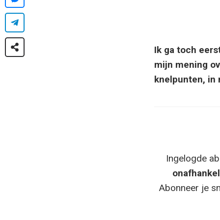
Ik ga toch eer
mijn mening ove
knelpunten, in 
Ingelogde ab
onafhankel
Abonneer je sn