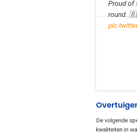
Proud of 
round. 🇧
pic.twit
Overtuige
De volgende spel
kwaliteiten in 