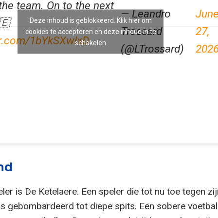
the team. On to the next
— Leandro
Jun
Deze inhoud is geblokkeerd. Klik hier om
🇪
Trossard
27,
cookies te accepteren en deze inhoud in te
ter.com/1bYkSXwlxD
schakelen
(@LTrossard)
202
nd
er is De Ketelaere. Een speler die tot nu toe tegen zij
was gebombardeerd tot diepe spits. Een sobere voetbal