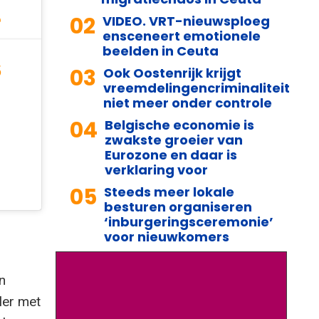
e
02
VIDEO. VRT-nieuwsploeg
ensceneert emotionele
beelden in Ceuta
6
03
Ook Oostenrijk krijgt
vreemdelingencriminaliteit
niet meer onder controle
04
Belgische economie is
zwakste groeier van
Eurozone en daar is
verklaring voor
05
Steeds meer lokale
besturen organiseren
‘inburgeringsceremonie’
voor nieuwkomers
n
ler met