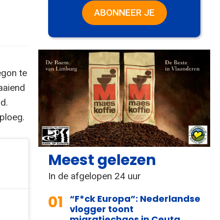
ABONNEER JE
egon te
aaiend
d.
 ploeg.
Meest gelezen
In de afgelopen 24 uur
01
“F*ck Europa”: Nederlandse
vlogger toont
migratiechaos in Ceuta