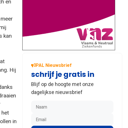
ch en
o meer
mij
s kan
at
PAL Nieuwsbrief
ng. Hij
schrijf je gratis in
g
Blijf op de hoogte met onze
ndanks
dagelijkse nieuwsbrief
draaien
?
 het
llen in