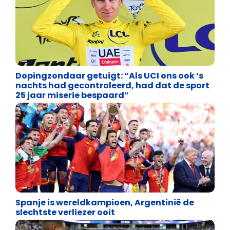
Lifestyle
Dopingzondaar getuigt: “Als UCI ons ook ‘s
nachts had gecontroleerd, had dat de sport
25 jaar miserie bespaard”
Lifestyle
Spanje is wereldkampioen, Argentinië de
slechtste verliezer ooit