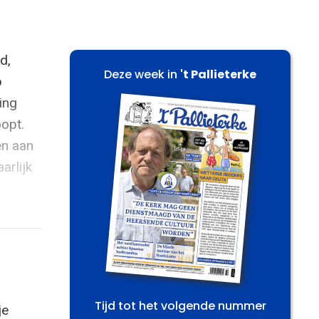
d,
Deze week in
't Pallieterke
p
ing
oopt.
en aan
arlijk
Tijd tot het volgende nummer
je