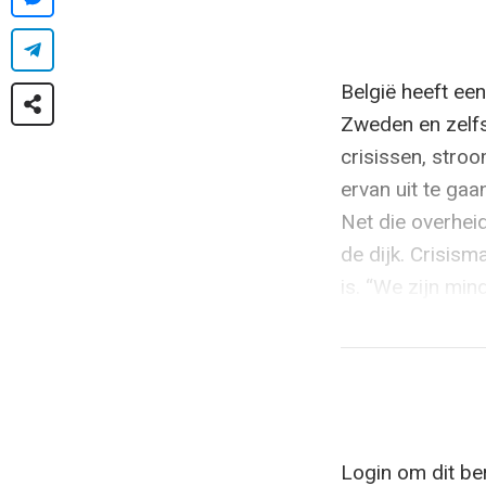
België heeft ee
Zweden en zelfs
crisissen, stroo
ervan uit te gaa
Net die overhei
de dijk. Crisis
is. “We zijn mind
Login om dit ber