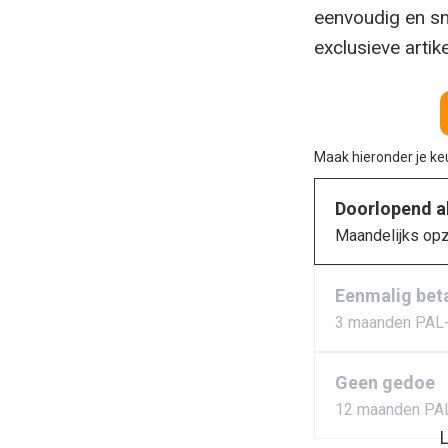
eenvoudig en sn
exclusieve artik
Maak hieronder je k
Doorlopend 
Maandelijks op
Eenmalig bet
3 maanden PAL
Geen gedoe
12 maanden PA
L