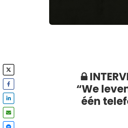
INTERV
“We leven 
één tele