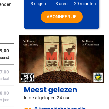
3 dagen
3 uren
20 minuten
zenden
ABONNEER JE
 9,00
maand
27,00
artaal
Meest gelezen
8,00
In de afgelopen 24 uur
r jaar
Seppe Nobels en zijn