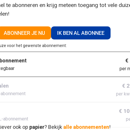
el te abonneren en krijg meteen toegang tot vele dui
elen!
ABONNEER JE NU
IK BEN AL ABONNEE
euze voor het gewenste abonnement:
€
abonnement
zegbaar
per 
€ 
alen
-abonnement
per kw
€ 10
L-abonnement
pe
iever ook op
papier
? Bekijk
alle abonnementen
!