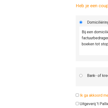
Heb je een cou
Domiciliërin
Bij een domicil
factuurbedrage
boeken tot sto
Bank- of kre
Ik ga akkoord m
Uitgeverij 't Pal