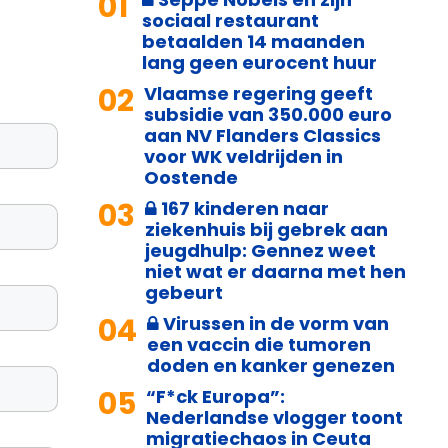
01
sociaal restaurant
betaalden 14 maanden
lang geen eurocent huur
02
Vlaamse regering geeft
subsidie van 350.000 euro
aan NV Flanders Classics
voor WK veldrijden in
Oostende
03
167 kinderen naar
ziekenhuis bij gebrek aan
jeugdhulp: Gennez weet
niet wat er daarna met hen
gebeurt
04
Virussen in de vorm van
een vaccin die tumoren
doden en kanker genezen
05
“F*ck Europa”:
Nederlandse vlogger toont
migratiechaos in Ceuta