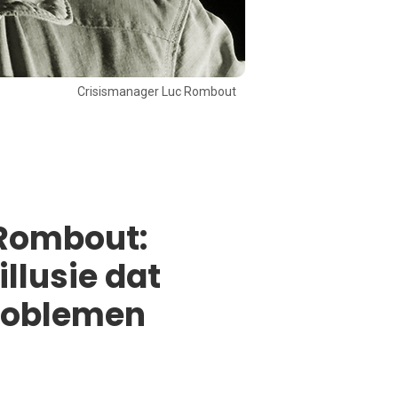
Crisismanager Luc Rombout
 Rombout:
illusie dat
problemen