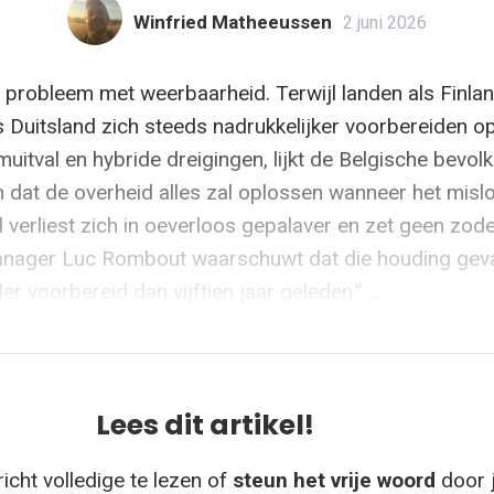
Winfried Matheeussen
2 juni 2026
n probleem met weerbaarheid. Terwijl landen als Finlan
 Duitsland zich steeds nadrukkelijker voorbereiden o
muitval en hybride dreigingen, lijkt de Belgische bevolk
n dat de overheid alles zal oplossen wanneer het misl
d verliest zich in oeverloos gepalaver en zet geen zod
manager Luc Rombout waarschuwt dat die houding geva
er voorbereid dan vijftien jaar geleden.” ...
Lees dit artikel!
icht volledige te lezen of
steun het vrije woord
door 