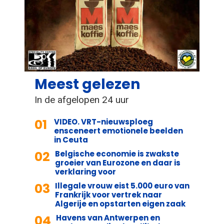
Meest gelezen
In de afgelopen 24 uur
01
VIDEO. VRT-nieuwsploeg
ensceneert emotionele beelden
in Ceuta
02
Belgische economie is zwakste
groeier van Eurozone en daar is
verklaring voor
03
Illegale vrouw eist 5.000 euro van
Frankrijk voor vertrek naar
Algerije en opstarten eigen zaak
04
Havens van Antwerpen en