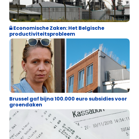
Financiële vrijheid
Economische Zaken: Het Belgische
productiviteitsprobleem
Financiële vrijheid
Brussel gaf bijna 100.000 euro subsidies voor
groendaken