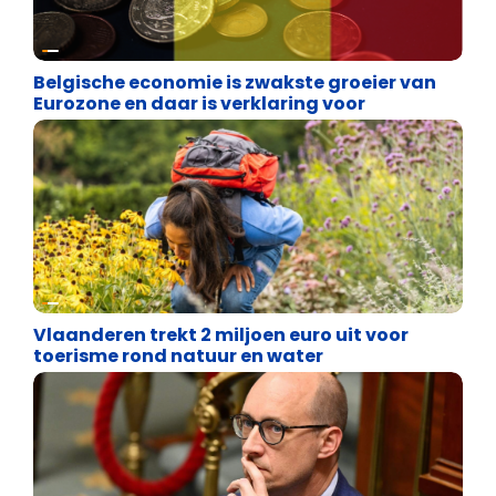
Binnenland politiek
Belgische economie is zwakste groeier van
Eurozone en daar is verklaring voor
Financiële vrijheid
Vlaanderen trekt 2 miljoen euro uit voor
toerisme rond natuur en water