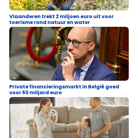
Financiële vrijheid
Vlaanderen trekt 2 miljoen euro uit voor
toerisme rond natuur en water
Financiële vrijheid
Private financieringsmarkt in België goed
voor 50 miljard euro