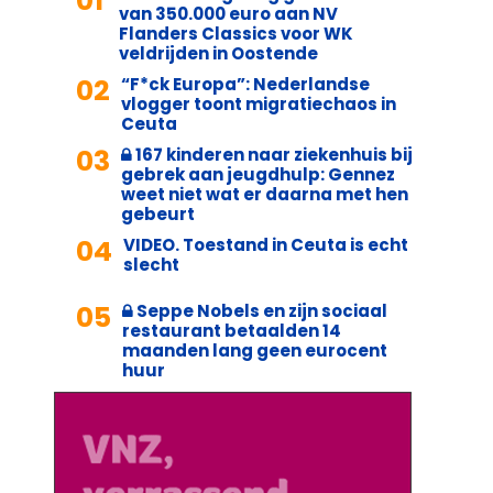
01
van 350.000 euro aan NV
Flanders Classics voor WK
veldrijden in Oostende
02
“F*ck Europa”: Nederlandse
vlogger toont migratiechaos in
Ceuta
03
167 kinderen naar ziekenhuis bij
gebrek aan jeugdhulp: Gennez
weet niet wat er daarna met hen
gebeurt
04
VIDEO. Toestand in Ceuta is echt
slecht
05
Seppe Nobels en zijn sociaal
restaurant betaalden 14
maanden lang geen eurocent
huur