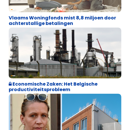
Financiële vrijheid
Vlaams Woningfonds mist 8,8 miljoen door
achterstallige betalingen
Financiële vrijheid
Economische Zaken: Het Belgische
productiviteitsprobleem