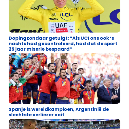
Lifestyle
Dopingzondaar getuigt: “Als UCI ons ook ‘s
nachts had gecontroleerd, had dat de sport
25 jaar miserie bespaard”
Lifestyle
Spanje is wereldkampioen, Argentinië de
slechtste verliezer ooit