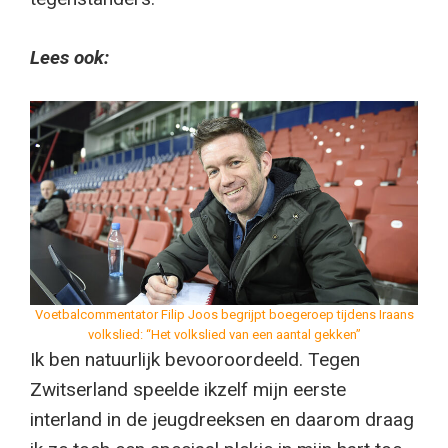
Lees ook:
Voetbalcommentator Filip Joos begrijpt boegeroep tijdens Iraans
volkslied: “Het volkslied van een aantal gekken”
Ik ben natuurlijk bevooroordeeld. Tegen
Zwitserland speelde ikzelf mijn eerste
interland in de jeugdreeksen en daarom draag