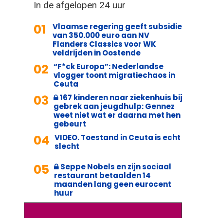
In de afgelopen 24 uur
01
Vlaamse regering geeft subsidie
van 350.000 euro aan NV
Flanders Classics voor WK
veldrijden in Oostende
02
“F*ck Europa”: Nederlandse
vlogger toont migratiechaos in
Ceuta
03
167 kinderen naar ziekenhuis bij
gebrek aan jeugdhulp: Gennez
weet niet wat er daarna met hen
gebeurt
04
VIDEO. Toestand in Ceuta is echt
slecht
05
Seppe Nobels en zijn sociaal
restaurant betaalden 14
maanden lang geen eurocent
huur