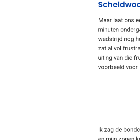
Scheldwo
Maar laat ons e
minuten onderg
wedstrijd nog h
zat al vol frus
uiting van die f
voorbeeld voor 
Ik zag de bondc
en mijn zonen k