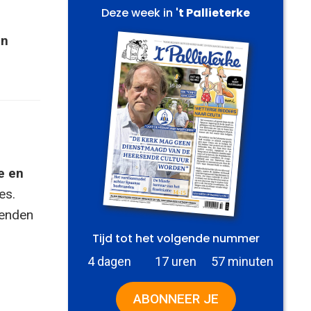
Deze week in
't Pallieterke
en
e en
es.
zenden
Tijd tot het volgende nummer
4 dagen
17 uren
57 minuten
ABONNEER JE