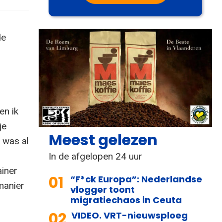
de
en ik
je
Meest gelezen
k was al
In de afgelopen 24 uur
ainer
01
“F*ck Europa”: Nederlandse
manier
vlogger toont
migratiechaos in Ceuta
02
VIDEO. VRT-nieuwsploeg