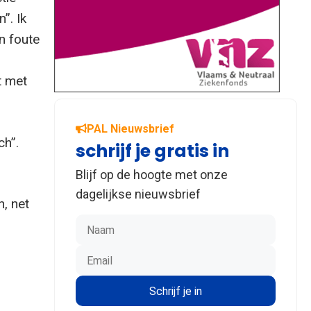
”. Ik
n foute
t met
PAL Nieuwsbrief
ch”.
schrijf je gratis in
Blijf op de hoogte met onze
dagelijkse nieuwsbrief
n, net