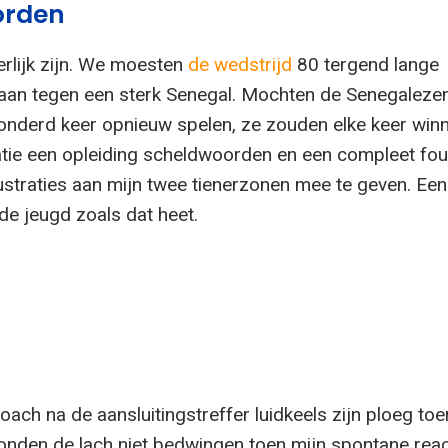
orden
erlijk zijn. We moesten
de wedstrijd
80 tergend lange
aan tegen een sterk Senegal. Mochten de Senegaleze
onderd keer opnieuw spelen, ze zouden elke keer winn
tratie een opleiding scheldwoorden en een compleet fou
rustraties aan mijn twee tienerzonen mee te geven. Een
de jeugd zoals dat heet.
oach na de aansluitingstreffer luidkeels zijn ploeg to
onden de lach niet bedwingen toen mijn spontane reac