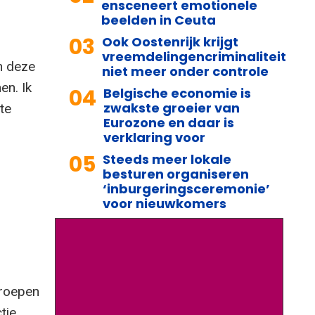
ensceneert emotionele
beelden in Ceuta
03
Ook Oostenrijk krijgt
vreemdelingencriminaliteit
n deze
niet meer onder controle
en. Ik
04
Belgische economie is
zwakste groeier van
te
Eurozone en daar is
verklaring voor
05
Steeds meer lokale
besturen organiseren
‘inburgeringsceremonie’
voor nieuwkomers
eroepen
tie