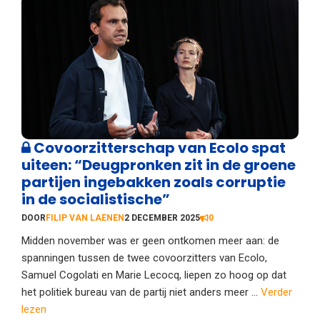
Covoorzitterschap van Ecolo spat
uiteen: “Deugpronken zit in de groene
partijen ingebakken zoals corruptie
in de socialistische”
DOOR
FILIP VAN LAENEN
2 DECEMBER 2025
0
Midden november was er geen ontkomen meer aan: de
spanningen tussen de twee covoorzitters van Ecolo,
Samuel Cogolati en Marie Lecocq, liepen zo hoog op dat
het politiek bureau van de partij niet anders meer ...
Verder
lezen