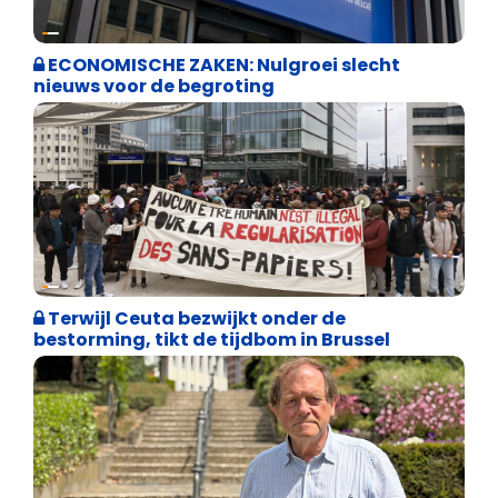
Binnenland politiek
ECONOMISCHE ZAKEN: Nulgroei slecht
nieuws voor de begroting
Asiel en Migratie
Terwijl Ceuta bezwijkt onder de
bestorming, tikt de tijdbom in Brussel