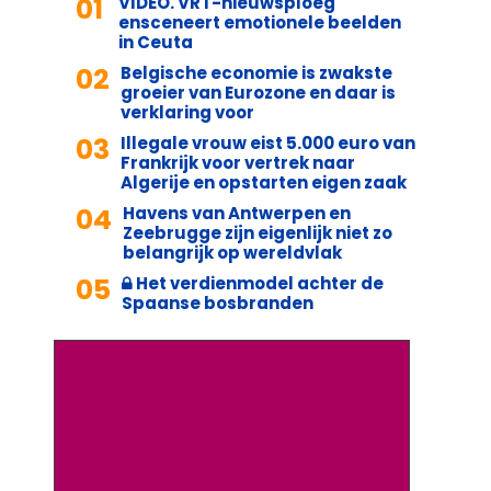
01
VIDEO. VRT-nieuwsploeg
ensceneert emotionele beelden
in Ceuta
02
Belgische economie is zwakste
groeier van Eurozone en daar is
verklaring voor
03
Illegale vrouw eist 5.000 euro van
Frankrijk voor vertrek naar
Algerije en opstarten eigen zaak
04
Havens van Antwerpen en
Zeebrugge zijn eigenlijk niet zo
belangrijk op wereldvlak
05
Het verdienmodel achter de
Spaanse bosbranden