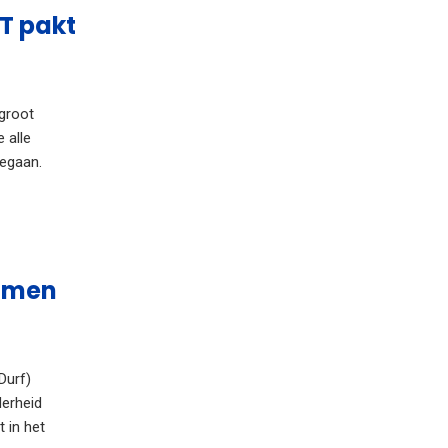
T pakt
groot
 alle
gegaan.
t men
Durf)
erheid
 in het