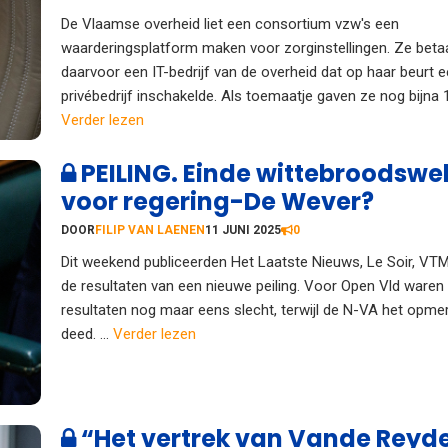
De Vlaamse overheid liet een consortium vzw's een
waarderingsplatform maken voor zorginstellingen. Ze beta
daarvoor een IT-bedrijf van de overheid dat op haar beurt 
privébedrijf inschakelde. Als toemaatje gaven ze nog bijna 1,
Verder lezen
PEILING. Einde wittebroodsw
voor regering-De Wever?
DOOR
FILIP VAN LAENEN
11 JUNI 2025
0
Dit weekend publiceerden Het Laatste Nieuws, Le Soir, VT
de resultaten van een nieuwe peiling. Voor Open Vld waren
resultaten nog maar eens slecht, terwijl de N-VA het opmer
deed. ...
Verder lezen
“Het vertrek van Vande Reyde