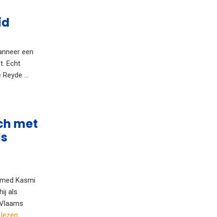
id
wanneer een
t. Echt
Reyde ...
ch met
ls
Hamed Kasmi
ij als
 Vlaams
 lezen