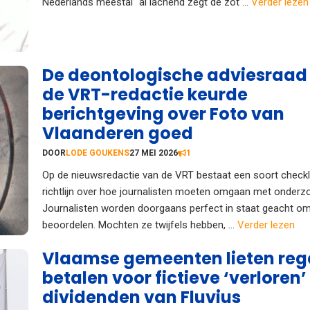
Nederlands meestal “al lachend zegt de zot ...
Verder lezen
De deontologische adviesraad
de VRT-redactie keurde
berichtgeving over Foto van
Vlaanderen goed
DOOR
LODE GOUKENS
27 MEI 2026
1
Op de nieuwsredactie van de VRT bestaat een soort checkl
richtlijn over hoe journalisten moeten omgaan met onderz
Journalisten worden doorgaans perfect in staat geacht om 
beoordelen. Mochten ze twijfels hebben, ...
Verder lezen
Vlaamse gemeenten lieten reg
betalen voor fictieve ‘verloren’
dividenden van Fluvius