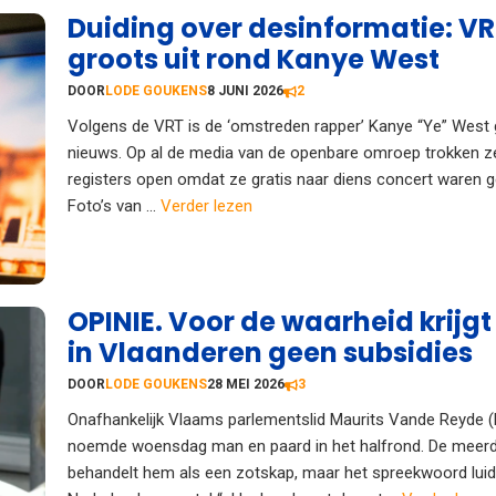
Duiding over desinformatie: VR
groots uit rond Kanye West
DOOR
LODE GOUKENS
8 JUNI 2026
2
Volgens de VRT is de ‘omstreden rapper’ Kanye “Ye” West 
nieuws. Op al de media van de openbare omroep trokken ze
registers open omdat ze gratis naar diens concert waren 
Foto’s van ...
Verder lezen
OPINIE. Voor de waarheid krijg
in Vlaanderen geen subsidies
DOOR
LODE GOUKENS
28 MEI 2026
3
Onafhankelijk Vlaams parlementslid Maurits Vande Reyde (
noemde woensdag man en paard in het halfrond. De meerd
behandelt hem als een zotskap, maar het spreekwoord luidt