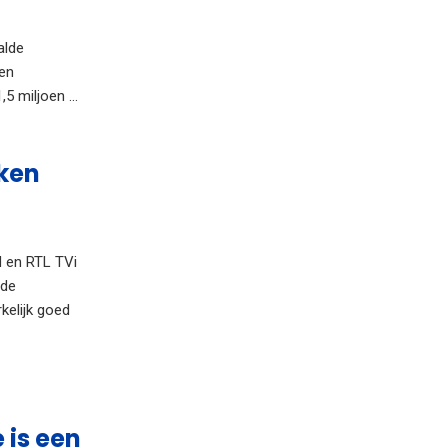
alde
een
5 miljoen ...
eken
M en RTL TVi
 de
kelijk goed
 is een