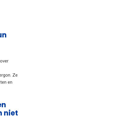
un
 over
ergon. Ze
sten en
en
 niet