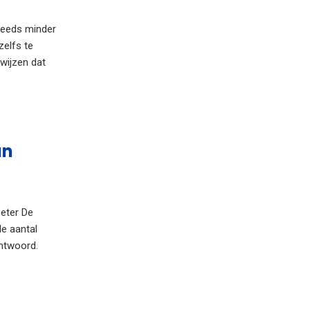
teeds minder
zelfs te
wijzen dat
an
Peter De
e aantal
antwoord.