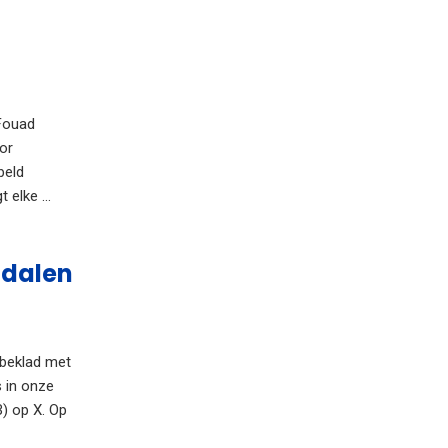
Fouad
or
beld
 elke ...
ndalen
beklad met
s in onze
B) op X. Op