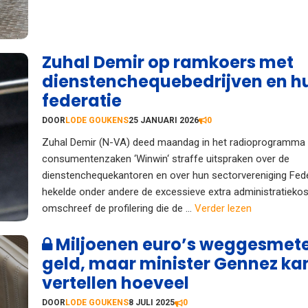
Zuhal Demir op ramkoers met
dienstenchequebedrijven en h
federatie
DOOR
LODE GOUKENS
25 JANUARI 2026
0
Zuhal Demir (N-VA) deed maandag in het radioprogramma
consumentenzaken ‘Winwin‘ straffe uitspraken over de
dienstenchequekantoren en over hun sectorvereniging Fed
hekelde onder andere de excessieve extra administratieko
omschreef de profilering die de ...
Verder lezen
Miljoenen euro’s weggesmet
geld, maar minister Gennez kan
vertellen hoeveel
DOOR
LODE GOUKENS
8 JULI 2025
0