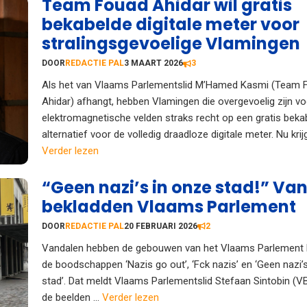
Team Fouad Ahidar wil gratis
bekabelde digitale meter voor
stralingsgevoelige Vlamingen
DOOR
REDACTIE PAL
3 MAART 2026
3
Als het van Vlaams Parlementslid M’Hamed Kasmi (Team 
Ahidar) afhangt, hebben Vlamingen die overgevoelig zijn vo
elektromagnetische velden straks recht op een gratis beka
alternatief voor de volledig draadloze digitale meter. Nu krijgt
Verder lezen
“Geen nazi’s in onze stad!” Va
bekladden Vlaams Parlement
DOOR
REDACTIE PAL
20 FEBRUARI 2026
2
Vandalen hebben de gebouwen van het Vlaams Parlement 
de boodschappen ‘Nazis go out’, ‘Fck nazis’ en ‘Geen nazi’
stad’. Dat meldt Vlaams Parlementslid Stefaan Sintobin (V
de beelden ...
Verder lezen