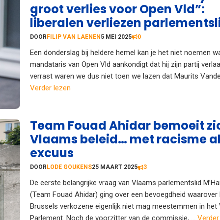
groot verlies voor Open Vld”:
liberalen verliezen parlementsl
DOOR
FILIP VAN LAENEN
5 MEI 2025
0
Een donderslag bij heldere hemel kan je het niet noemen 
mandataris van Open Vld aankondigt dat hij zijn partij verlaa
verrast waren we dus niet toen we lazen dat Maurits Vande 
Verder lezen
Team Fouad Ahidar bemoeit zi
Vlaams beleid… met racisme a
excuus
DOOR
LODE GOUKENS
25 MAART 2025
3
De eerste belangrijke vraag van Vlaams parlementslid M’
(Team Fouad Ahidar) ging over een bevoegdheid waarover h
Brussels verkozene eigenlijk niet mag meestemmen in het
Parlement. Noch de voorzitter van de commissie, ...
Verder