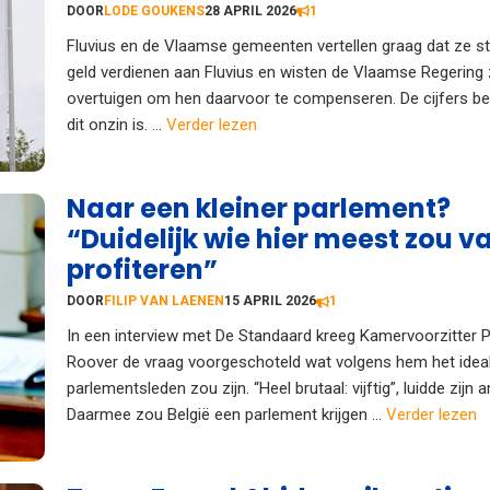
DOOR
LODE GOUKENS
28 APRIL 2026
1
Fluvius en de Vlaamse gemeenten vertellen graag dat ze s
geld verdienen aan Fluvius en wisten de Vlaamse Regering 
overtuigen om hen daarvoor te compenseren. De cijfers be
dit onzin is. ...
Verder lezen
Naar een kleiner parlement?
“Duidelijk wie hier meest zou v
profiteren”
DOOR
FILIP VAN LAENEN
15 APRIL 2026
1
In een interview met De Standaard kreeg Kamervoorzitter 
Roover de vraag voorgeschoteld wat volgens hem het ideal
parlementsleden zou zijn. “Heel brutaal: vijftig”, luidde zijn 
Daarmee zou België een parlement krijgen ...
Verder lezen