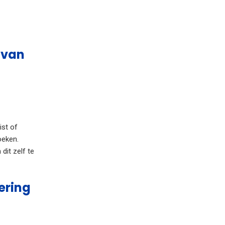
 van
ist of
oeken.
dit zelf te
ering