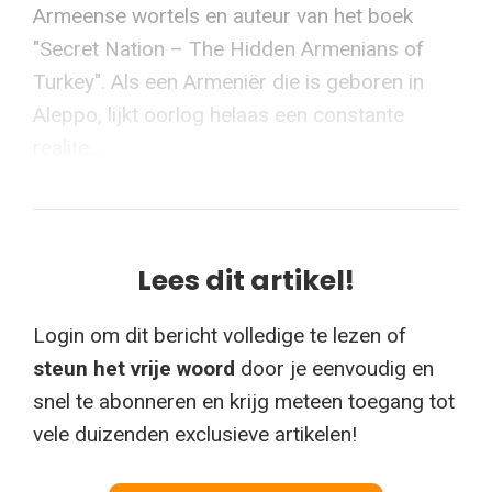
Armeense wortels en auteur van het boek
"Secret Nation – The Hidden Armenians of
Turkey". Als een Armeniër die is geboren in
Aleppo, lijkt oorlog helaas een constante
realite...
Lees dit artikel!
Login om dit bericht volledige te lezen of
steun het vrije woord
door je eenvoudig en
snel te abonneren en krijg meteen toegang tot
vele duizenden exclusieve artikelen!