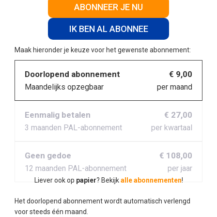
ABONNEER JE NU
IK BEN AL ABONNEE
Maak hieronder je keuze voor het gewenste abonnement:
Doorlopend abonnement
€ 9,00
Maandelijks opzegbaar
per maand
Eenmalig betalen
€ 27,00
3 maanden PAL-abonnement
per kwartaal
Geen gedoe
€ 108,00
12 maanden PAL-abonnement
per jaar
Liever ook op
papier
? Bekijk
alle abonnementen
!
Het doorlopend abonnement wordt automatisch verlengd
voor steeds één maand.