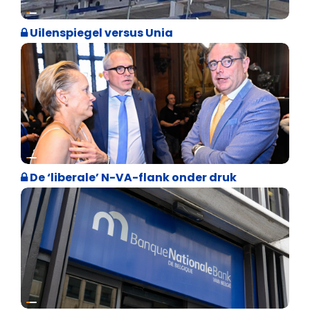
Cultuuroorlog
Uilenspiegel versus Unia
Binnenland politiek
De ‘liberale’ N-VA-flank onder druk
Binnenland politiek