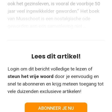
ook het gezinsleven, is vooral de voorbije 50
jaar veel ingewikkelder geworden.” Het boek
van Musschoot is een nostalgische ode
geworden aan een samenleving niet ...
Lees dit artikel!
Login om dit bericht volledige te lezen of
steun het vrije woord
door je eenvoudig en
snel te abonneren en krijg meteen toegang tot
vele duizenden exclusieve artikelen!
ABONNEER JE NU