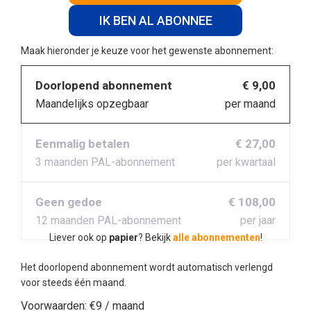
IK BEN AL ABONNEE
Maak hieronder je keuze voor het gewenste abonnement:
Doorlopend abonnement
€ 9,00
Maandelijks opzegbaar
per maand
Eenmalig betalen
€ 27,00
3 maanden PAL-abonnement
per kwartaal
Geen gedoe
€ 108,00
12 maanden PAL-abonnement
per jaar
Liever ook op
papier
? Bekijk
alle abonnementen
!
Het doorlopend abonnement wordt automatisch verlengd
voor steeds één maand.
Voorwaarden:
€9 / maand