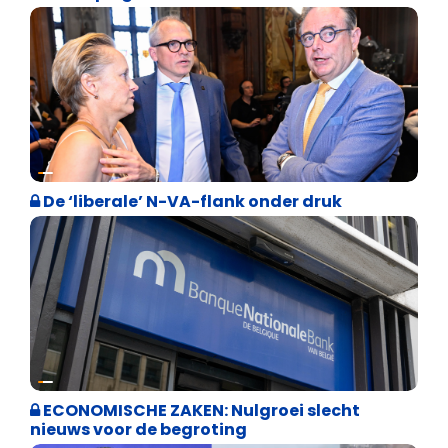
Binnenland politiek
De ‘liberale’ N-VA-flank onder druk
Binnenland politiek
ECONOMISCHE ZAKEN: Nulgroei slecht
nieuws voor de begroting