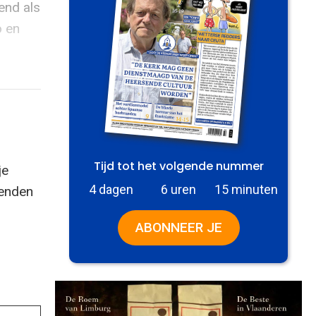
end als
o en
Tijd tot het volgende nummer
je
4 dagen
6 uren
15 minuten
zenden
ABONNEER JE