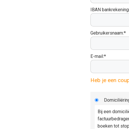
IBAN bankrekenin
Gebruikersnaam:*
E-mail:*
Heb je een cou
Domiciliërin
Bij een domicil
factuurbedrage
boeken tot sto