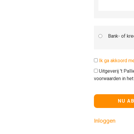
Bank- of kre
Ik ga akkoord m
Uitgeverij 't Pal
voorwaarden in he
Geen waarde
Inloggen