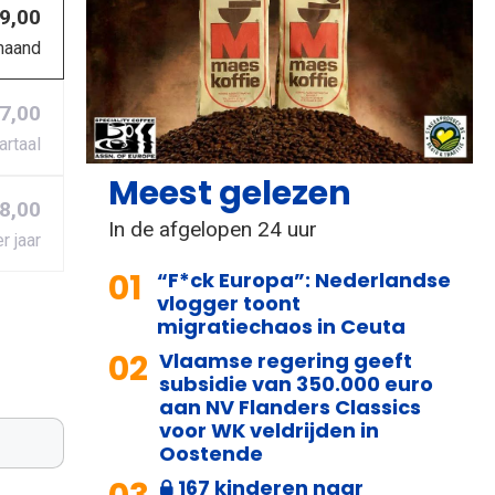
 9,00
maand
27,00
artaal
Meest gelezen
8,00
In de afgelopen 24 uur
r jaar
01
“F*ck Europa”: Nederlandse
vlogger toont
migratiechaos in Ceuta
02
Vlaamse regering geeft
subsidie van 350.000 euro
aan NV Flanders Classics
voor WK veldrijden in
Oostende
167 kinderen naar