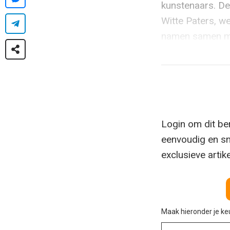
kunstenaars. De
Witte Paters, w
namen samen met
Login om dit ber
eenvoudig en sn
exclusieve artik
Maak hieronder je k