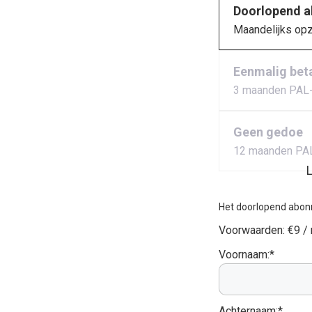
Doorlopend 
Maandelijks op
Eenmalig bet
3 maanden PAL
Geen gedoe
12 maanden PA
L
Het doorlopend abon
Voorwaarden:
€9 /
Voornaam:*
Achternaam:*