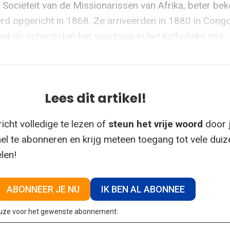
 Sociëteit van de Missionarissen van Afrika, beter bek
erd opgericht in 1868. Ze arriveerden in 1880 in Cong
 de scheutisten het voortouw in het katholieke mis...
Lees dit artikel!
icht volledige te lezen of
steun het vrije woord
door 
el te abonneren en krijg meteen toegang tot vele dui
elen!
ABONNEER JE NU
IK BEN AL ABONNEE
euze voor het gewenste abonnement: