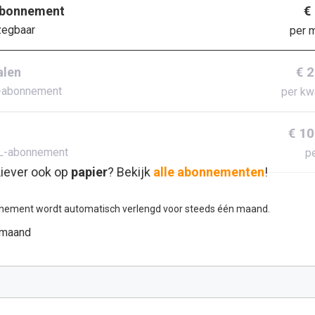
€
abonnement
zegbaar
per 
€ 
alen
-abonnement
per kw
€ 10
L-abonnement
pe
iever ook op
papier
? Bekijk
alle abonnementen
!
nement wordt automatisch verlengd voor steeds één maand.
 maand