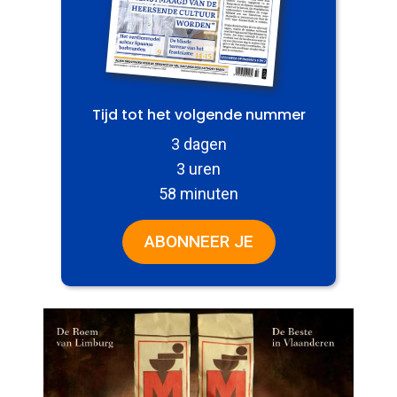
Tijd tot het volgende nummer
3 dagen
3 uren
58 minuten
ABONNEER JE