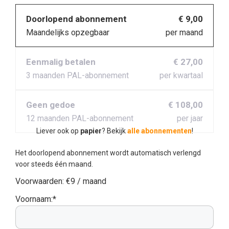
Doorlopend abonnement
€ 9,00
Maandelijks opzegbaar
per maand
Eenmalig betalen
€ 27,00
3 maanden PAL-abonnement
per kwartaal
Geen gedoe
€ 108,00
12 maanden PAL-abonnement
per jaar
Liever ook op
papier
? Bekijk
alle abonnementen
!
Het doorlopend abonnement wordt automatisch verlengd
voor steeds één maand.
Voorwaarden:
€9 / maand
Voornaam:*