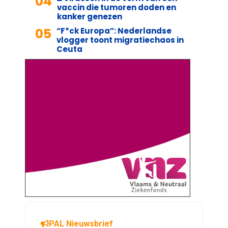
04
vaccin die tumoren doden en
kanker genezen
05
“F*ck Europa”: Nederlandse
vlogger toont migratiechaos in
Ceuta
PAL Nieuwsbrief