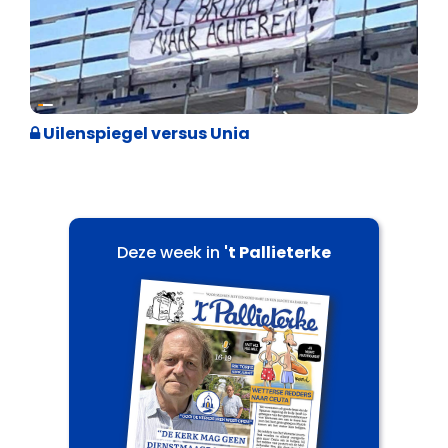
Cultuuroorlog
Uilenspiegel versus Unia
Deze week in
't Pallieterke