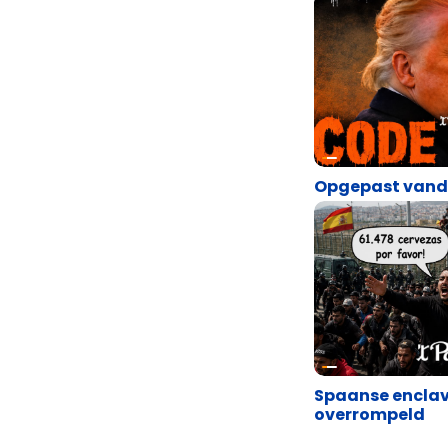
Satire
Opgepast van
Satire
Spaanse encla
overrompeld