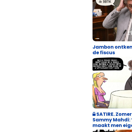
Satire
Jambon ontken
de fiscus
Weekblad 't P
SATIRE. Zomer
Sammy Mahdi: 
maakt men eigen