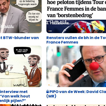
Satire
t BTW-blunder van
Rensters vullen de bh in de To
France Femmes
allieterke
Satire
interview met
PIPO van de Week: David Cla
“Van welk hout
(MR)
lijk pijlen?”