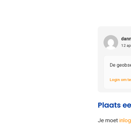
dann
12 ap
De geobse
Login om t
Plaats ee
Je moet
inlo