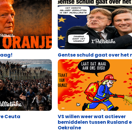
Satire
daag!
Gentse schuld gaat over het 
Cartoons
ve Ceuta
VS willen weer wat actiever
bemiddelen tussen Rusland 
Oekraïne