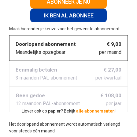
ABONNEER JE NU
IK BEN AL ABONNEE
Maak hieronder je keuze voor het gewenste abonnement:
Doorlopend abonnement
€ 9,00
Maandelijks opzegbaar
per maand
Eenmalig betalen
€ 27,00
3 maanden PAL-abonnement
per kwartaal
Geen gedoe
€ 108,00
12 maanden PAL-abonnement
per jaar
Liever ook op
papier
? Bekijk
alle abonnementen
!
Het doorlopend abonnement wordt automatisch verlengd
voor steeds één maand.