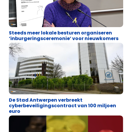
Binnenland politiek
Steeds meer lokale besturen organiseren
‘inburgeringsceremonie’ voor nieuwkomers
Binnenland politiek
De Stad Antwerpen verbreekt
cyberbeveiligingscontract van 100 miljoen
euro