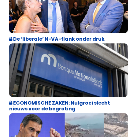
Binnenland politiek
De ‘liberale’ N-VA-flank onder druk
Binnenland politiek
ECONOMISCHE ZAKEN: Nulgroei slecht
nieuws voor de begroting