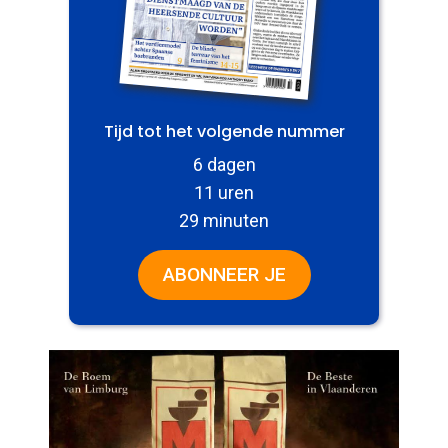
Tijd tot het volgende nummer
6 dagen
11 uren
29 minuten
ABONNEER JE