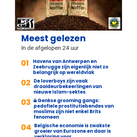
Meest gelezen
In de afgelopen 24 uur
01
Havens van Antwerpen en
Zeebrugge zijn eigenlijk niet zo
belangrijk op wereldvlak
02
De loverboys zijn vaak
draaideurbekeerlingen van
nieuwe Islam-sektes
03
Genkse grooming gangs:
pedofiele prostitutiebendes van
moslims zijn niet enkel Brits
fenomeen
04
Belgische economie is zwakste
groeier van Eurozone en daar is
verklaring voor