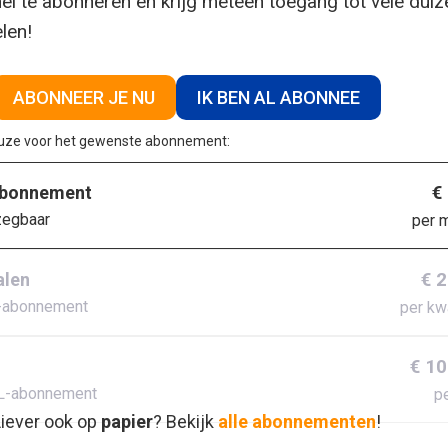
el te abonneren en krijg meteen toegang tot vele dui
elen!
ABONNEER JE NU
IK BEN AL ABONNEE
euze voor het gewenste abonnement:
€
abonnement
zegbaar
per 
€ 
alen
-abonnement
per kw
€ 10
L-abonnement
pe
iever ook op
papier
? Bekijk
alle abonnementen
!