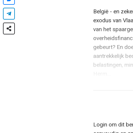
België - en zeke
exodus van Vlaa
van het spaarge
overheidsfinanc
gebeurt? En do
aantrekkelijk be
belastingen, mi
Herm...
Login om dit ber