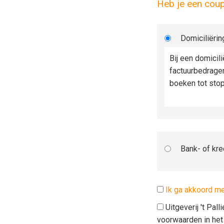
Heb je een cou
Domiciliërin
Bij een domicil
factuurbedrage
boeken tot sto
Bank- of kre
Ik ga akkoord m
Uitgeverij 't Pal
voorwaarden in he