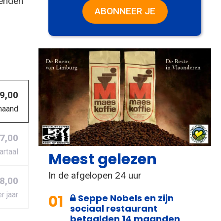
zenden
ABONNEER JE
 9,00
maand
27,00
artaal
Meest gelezen
In de afgelopen 24 uur
8,00
r jaar
01
Seppe Nobels en zijn
sociaal restaurant
betaalden 14 maanden