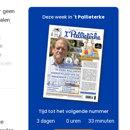
er geen
Deze week in
't Pallieterke
alen
t
n
r
nciën
Tijd tot het volgende nummer
3 dagen
0 uren
33 minuten
je