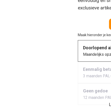
eenvoudig en sn
exclusieve artik
Maak hieronder je k
Doorlopend 
Maandelijks op
Eenmalig bet
3 maanden PAL
Geen gedoe
12 maanden PA
L