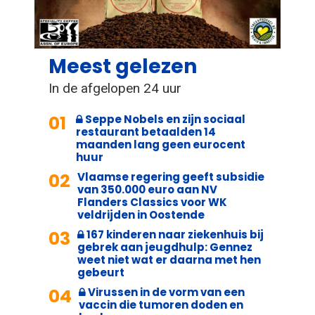
Meest gelezen
In de afgelopen 24 uur
01
Seppe Nobels en zijn sociaal
restaurant betaalden 14
maanden lang geen eurocent
huur
02
Vlaamse regering geeft subsidie
van 350.000 euro aan NV
Flanders Classics voor WK
veldrijden in Oostende
03
167 kinderen naar ziekenhuis bij
gebrek aan jeugdhulp: Gennez
weet niet wat er daarna met hen
gebeurt
04
Virussen in de vorm van een
vaccin die tumoren doden en