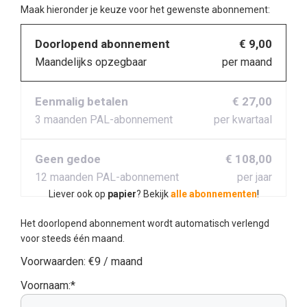
Maak hieronder je keuze voor het gewenste abonnement:
Doorlopend abonnement
€ 9,00
Maandelijks opzegbaar
per maand
Eenmalig betalen
€ 27,00
3 maanden PAL-abonnement
per kwartaal
Geen gedoe
€ 108,00
12 maanden PAL-abonnement
per jaar
Liever ook op
papier
? Bekijk
alle abonnementen
!
Het doorlopend abonnement wordt automatisch verlengd
voor steeds één maand.
Voorwaarden:
€9 / maand
Voornaam:*