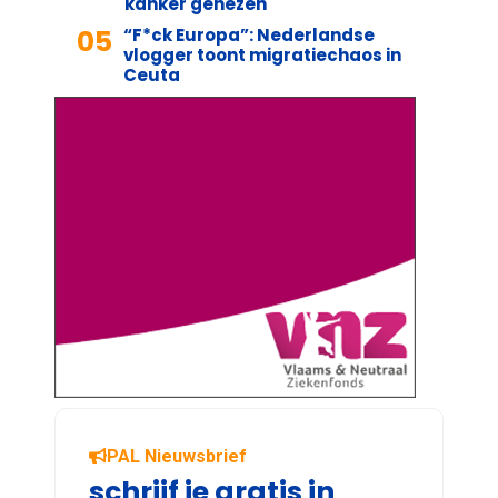
kanker genezen
05
“F*ck Europa”: Nederlandse
vlogger toont migratiechaos in
Ceuta
PAL Nieuwsbrief
schrijf je gratis in