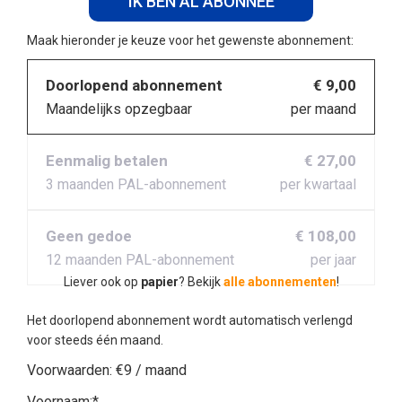
IK BEN AL ABONNEE
Maak hieronder je keuze voor het gewenste abonnement:
Doorlopend abonnement
€ 9,00
Maandelijks opzegbaar
per maand
Eenmalig betalen
€ 27,00
3 maanden PAL-abonnement
per kwartaal
Geen gedoe
€ 108,00
12 maanden PAL-abonnement
per jaar
Liever ook op
papier
? Bekijk
alle abonnementen
!
Het doorlopend abonnement wordt automatisch verlengd
voor steeds één maand.
Voorwaarden:
€9 / maand
Voornaam:*