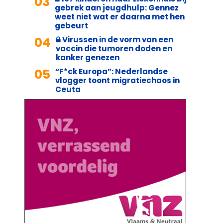
03
gebrek aan jeugdhulp: Gennez
weet niet wat er daarna met hen
gebeurt
04
Virussen in de vorm van een
vaccin die tumoren doden en
kanker genezen
05
“F*ck Europa”: Nederlandse
vlogger toont migratiechaos in
Ceuta