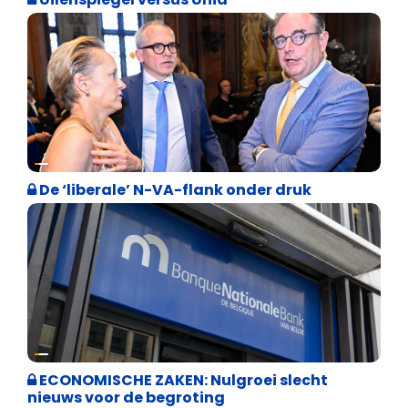
Binnenland politiek
De ‘liberale’ N-VA-flank onder druk
Binnenland politiek
ECONOMISCHE ZAKEN: Nulgroei slecht
nieuws voor de begroting