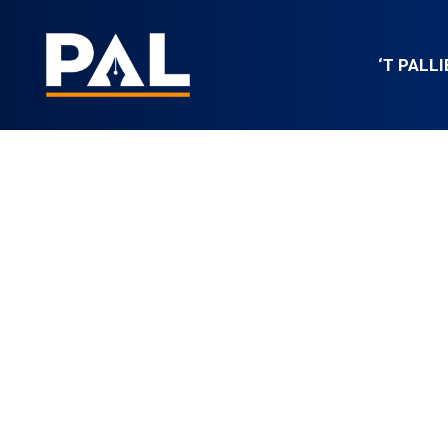
Ga
naar
‘T PALL
de
inhoud