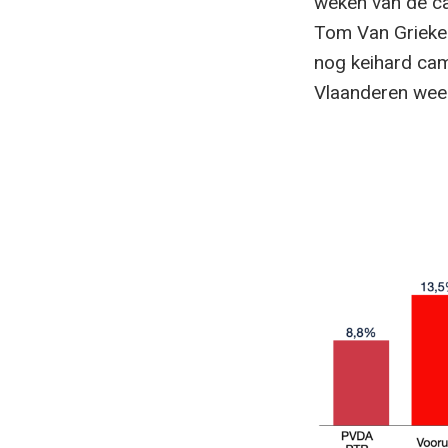
weken van de ca
Tom Van Grieken
nog keihard cam
Vlaanderen weer