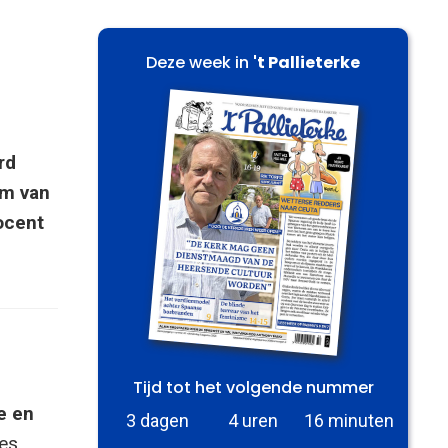
Deze week in
't Pallieterke
rd
um van
ocent
Tijd tot het volgende nummer
e en
3 dagen
4 uren
16 minuten
es.