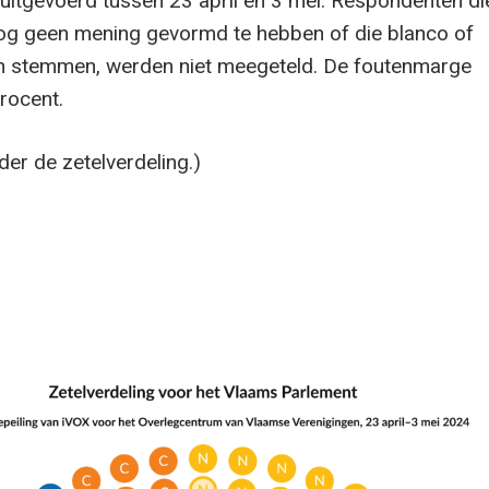
 uitgevoerd tussen 23 april en 3 mei. Respondenten di
og geen mening gevormd te hebben of die blanco of
n stemmen, werden niet meegeteld. De foutenmarge
rocent.
er de zetelverdeling.)