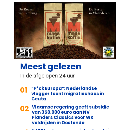
Meest gelezen
In de afgelopen 24 uur
01
“F*ck Europa”: Nederlandse
vlogger toont migratiechaos in
Ceuta
02
Vlaamse regering geeft subsidie
van 350.000 euro aan NV
Flanders Classics voor WK
veldrijden in Oostende