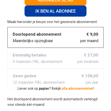
IK BEN AL ABONNEE
Maak hieronder je keuze voor het gewenste abonnement:
Doorlopend abonnement
€ 9,00
Maandelijks opzegbaar
per maand
Eenmalig betalen
€ 27,00
3 maanden PAL-abonnement
per kwartaal
Geen gedoe
€ 108,00
12 maanden PAL-abonnement
per jaar
Liever ook op
papier
? Bekijk
alle abonnementen
!
Het doorlopend abonnement wordt automatisch verlengd
voor steeds één maand.