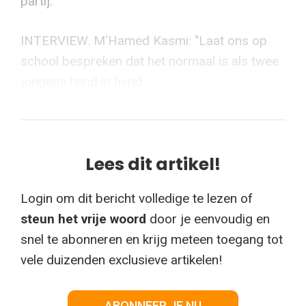
partij.
INTERVIEW. M'Hamed Kasmi: "Laat ons op
school bespreken dat het normaal is als twee
jongens hand in hand...
Lees dit artikel!
Login om dit bericht volledige te lezen of
steun het vrije woord
door je eenvoudig en
snel te abonneren en krijg meteen toegang tot
vele duizenden exclusieve artikelen!
ABONNEER JE NU