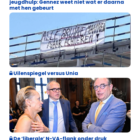
jeugdhulp: Gennez weet niet wat er daarna
met hen gebeurt
Cultuuroorlog
Uilenspiegel versus Unia
Binnenland politiek
De ‘liberale’ N-VA-flank onder druk