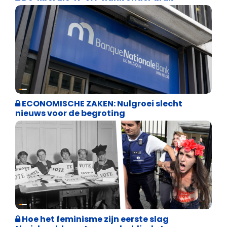
Binnenland politiek
ECONOMISCHE ZAKEN: Nulgroei slecht
nieuws voor de begroting
Cultuuroorlog
Hoe het feminisme zijn eerste slag