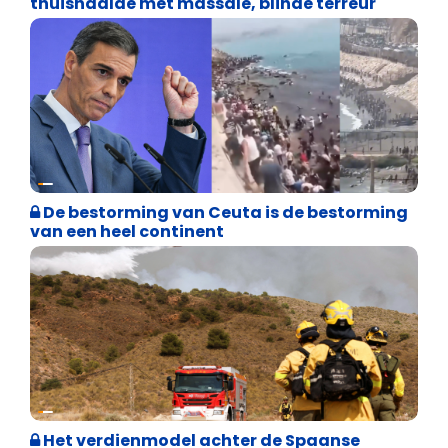
thuishaalde met massale, blinde terreur
Asiel en Migratie
De bestorming van Ceuta is de bestorming
van een heel continent
Internationale politiek
Het verdienmodel achter de Spaanse