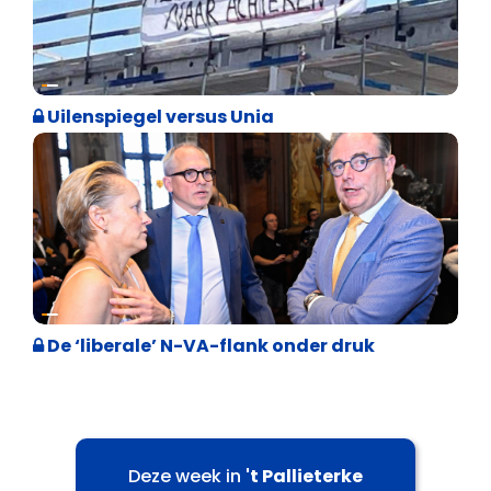
Cultuuroorlog
Uilenspiegel versus Unia
Binnenland politiek
De ‘liberale’ N-VA-flank onder druk
Deze week in
't Pallieterke