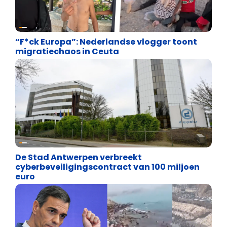
Asiel en Migratie
“F*ck Europa”: Nederlandse vlogger toont
migratiechaos in Ceuta
Binnenland politiek
De Stad Antwerpen verbreekt
cyberbeveiligingscontract van 100 miljoen
euro