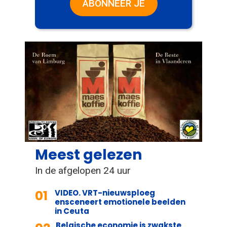
ABONNEER JE
Meest gelezen
In de afgelopen 24 uur
01
VIDEO. VRT-nieuwsploeg
ensceneert emotionele beelden
in Ceuta
Belgische economie is zwakste