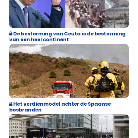
Asiel en Migratie
De bestorming van Ceuta is de bestorming
van een heel continent
Internationale politiek
Het verdienmodel achter de Spaanse
bosbranden