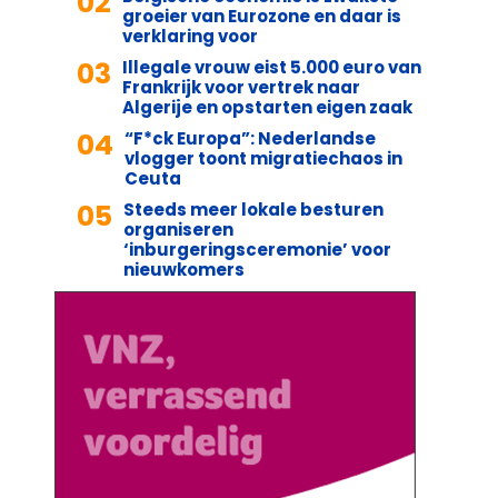
02
groeier van Eurozone en daar is
verklaring voor
03
Illegale vrouw eist 5.000 euro van
Frankrijk voor vertrek naar
Algerije en opstarten eigen zaak
04
“F*ck Europa”: Nederlandse
vlogger toont migratiechaos in
Ceuta
05
Steeds meer lokale besturen
organiseren
‘inburgeringsceremonie’ voor
nieuwkomers