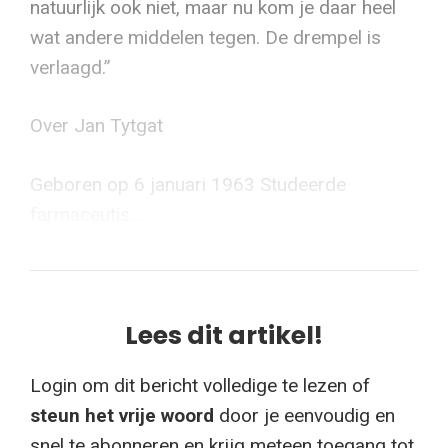
natuurlijk ook niet, maar nu kom je daar heel
wat andere middelen tegen. De drempel is
verlaagd.”
Over Jan Tytgat
Geboren op 6 januari 1963 Studeerde
farmaceutis...
Lees dit artikel!
Login om dit bericht volledige te lezen of
steun het vrije woord
door je eenvoudig en
snel te abonneren en krijg meteen toegang tot