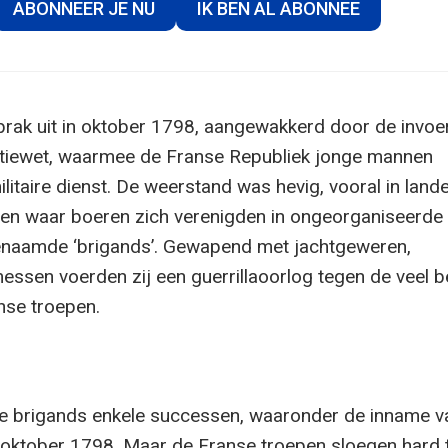
ABONNEER JE NU
IK BEN AL ABONNEE
brak uit in oktober 1798, aangewakkerd door de invoe
ptiewet, waarmee de Franse Republiek jonge mannen
militaire dienst. De weerstand was hevig, vooral in lande
en waar boeren zich verenigden in ongeorganiseerde
genaamde ‘brigands’. Gewapend met jachtgeweren,
essen voerden zij een guerrillaoorlog tegen de veel b
se troepen.
e brigands enkele successen, waaronder de inname v
oktober 1798. Maar de Franse troepen sloegen hard 