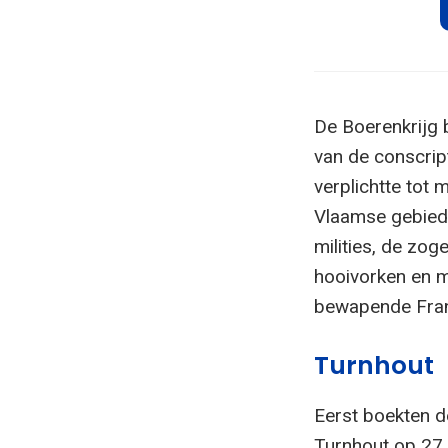
De Boerenkrijg 
van de conscri
verplichtte tot 
Vlaamse gebied
milities, de zo
hooivorken en m
bewapende Fran
Turnhout
Eerst boekten d
Turnhout op 27 