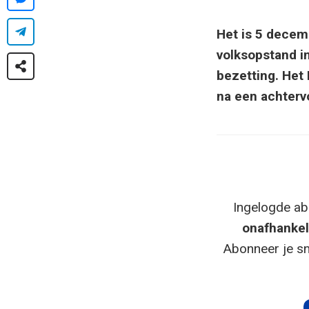
Het is 5 decem
volksopstand i
bezetting. Het
na een achtervo
Ingelogde ab
onafhankel
Abonneer je sn