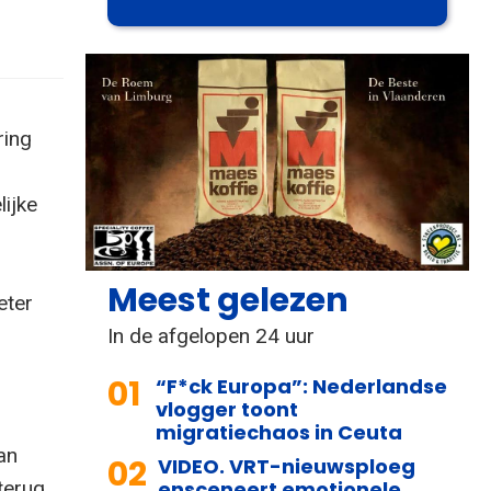
ring
lijke
Meest gelezen
eter
In de afgelopen 24 uur
01
“F*ck Europa”: Nederlandse
vlogger toont
migratiechaos in Ceuta
an
02
VIDEO. VRT-nieuwsploeg
terug.
ensceneert emotionele