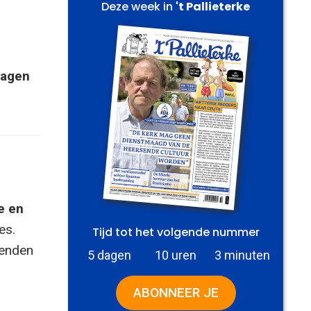
Deze week in
't Pallieterke
lagen
e en
es.
Tijd tot het volgende nummer
zenden
5 dagen
10 uren
3 minuten
ABONNEER JE