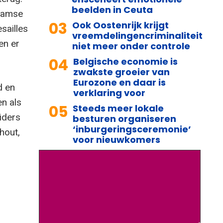
beelden in Ceuta
laamse
03
Ook Oostenrijk krijgt
sailles
vreemdelingencriminaliteit
en er
niet meer onder controle
04
Belgische economie is
zwakste groeier van
Eurozone en daar is
d en
verklaring voor
en als
05
Steeds meer lokale
iders
besturen organiseren
‘inburgeringsceremonie’
hout,
voor nieuwkomers